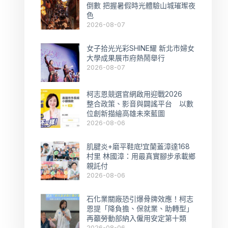
倒數 把握暑假時光體驗山城璀璨夜
色
2026-08-07
女子拾光光彩SHINE耀 新北市婦女
大學成果展市府熱鬧舉行
2026-08-07
柯志恩競選官網啟用迎戰2026
整合政策、影音與闢謠平台 以數
位創新描繪高雄未來藍圖
2026-08-06
肌腱炎+磨平鞋底!宜蘭蓋漳達168
村里 林國漳：用最真實腳步承載鄉
親託付
2026-08-06
石化業關廠恐引爆骨牌效應！柯志
恩提「降負擔、保就業、助轉型」
再籲勞動部納入僱用安定第十類
2026-08-06