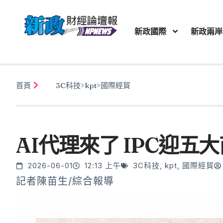
新政國際
新政兩岸
首頁
3C科技
>
kpt
>
國際經貿
AI代理來了 IPC迎五
2026-06-01
12:13 上午
3C科技
,
kpt
,
國際經貿
記者陳苗生/綜合報導