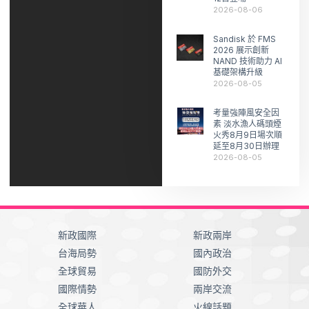
2026-08-06
Sandisk 於 FMS
2026 展示創新
NAND 技術助力 AI
基礎架構升級
2026-08-05
考量強陣風安全因
素 淡水漁人碼頭煙
火秀8月9日場次順
延至8月30日辦理
2026-08-05
新政國際
新政兩岸
台海局勢
國內政治
全球貿易
國防外交
國際情勢
兩岸交流
全球華人
火線話題