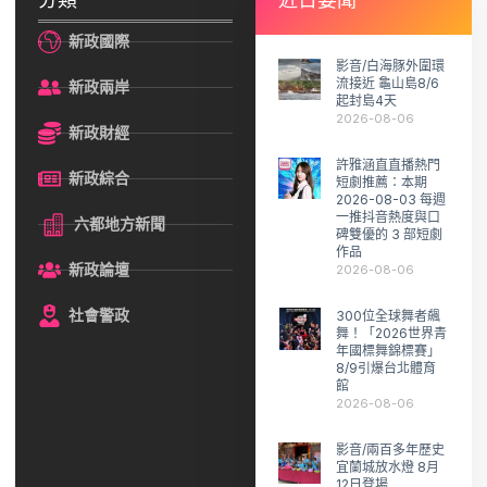
新政國際
影音/白海豚外圍環
流接近 龜山島8/6
新政兩岸
起封島4天
2026-08-06
新政財經
許雅涵直直播熱門
新政綜合
短劇推薦：本期
2026-08-03 每週
一推抖音熱度與口
六都地方新聞
碑雙優的 3 部短劇
作品
新政論壇
2026-08-06
社會警政
300位全球舞者飆
舞！「2026世界青
年國標舞錦標賽」
8/9引爆台北體育
館
2026-08-06
影音/兩百多年歷史
宜蘭城放水燈 8月
12日登場