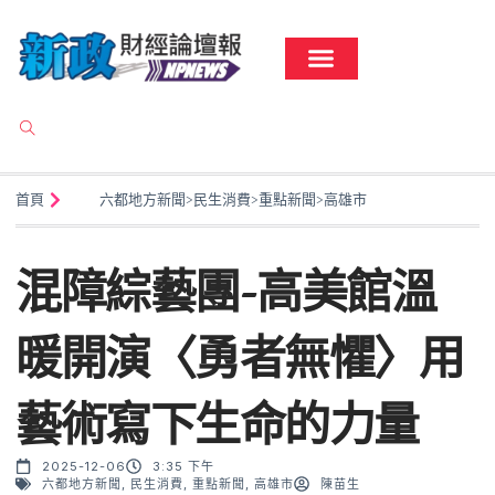
首頁
六都地方新聞
>
民生消費
>
重點新聞
>
高雄市
混障綜藝團-高美館溫
暖開演〈勇者無懼〉用
藝術寫下生命的力量
2025-12-06
3:35 下午
六都地方新聞
,
民生消費
,
重點新聞
,
高雄市
陳苗生