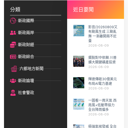
分類
近日要聞
新政國際
影音/20260809又
有颱風生成 三颱亂
新政兩岸
舞 一漸離開兩不近
臺
新政財經
2026-08-09
新政綜合
擺脫對中依賴 川普
擴大關鍵礦產投資
2026-08-09
六都地方新聞
輝達傳砸30億美元
新政論壇
布局AI電力基建
2026-08-09
社會警政
一圖看一周天氣 西
南風+低壓帶接力
全台降雨偏多
2026-08-09
極端氣候發威 全台