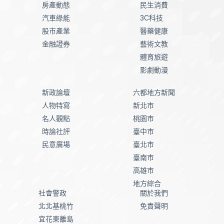
房產動態
民生消費
汽車綠能
3C科技
股市產業
醫藥健康
金融證券
藝術文教
體育旅遊
影劇動漫
新政論壇
六都地方新聞
人物特寫
新北市
名人觀點
桃園市
時論社評
臺中市
民意廣場
臺北市
臺南市
高雄市
地方綜合
社會警政
關於我們
北北基桃竹
免責聲明
宜花東離島