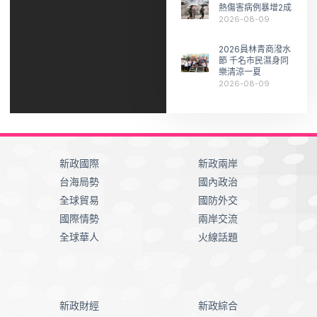
熱傷害病例暴增2成
2026-08-09
2026員林青商潑水
節 千名市民濕身同
樂清涼一夏
2026-08-09
新政國際
新政兩岸
台海局勢
國內政治
全球貿易
國防外交
國際情勢
兩岸交流
全球華人
火線話題
新政財經
新政綜合