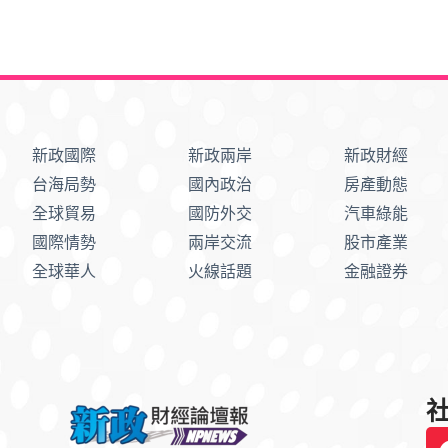
新政國際
新政兩岸
新政財經
台海局勢
國內政治
房產動態
全球貿易
國防外交
汽車綠能
國際情勢
兩岸交流
股市產業
全球華人
火線話題
金融證券
社