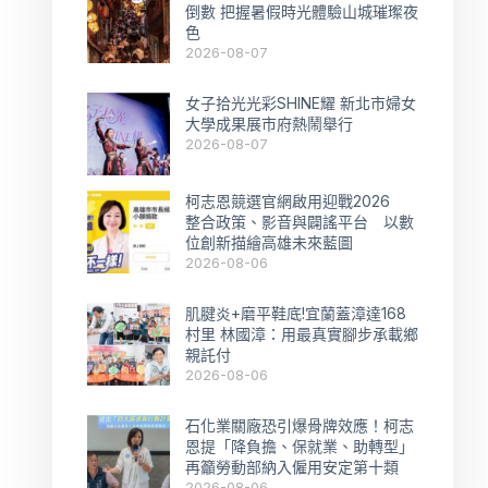
倒數 把握暑假時光體驗山城璀璨夜
色
2026-08-07
女子拾光光彩SHINE耀 新北市婦女
大學成果展市府熱鬧舉行
2026-08-07
柯志恩競選官網啟用迎戰2026
整合政策、影音與闢謠平台 以數
位創新描繪高雄未來藍圖
2026-08-06
肌腱炎+磨平鞋底!宜蘭蓋漳達168
村里 林國漳：用最真實腳步承載鄉
親託付
2026-08-06
石化業關廠恐引爆骨牌效應！柯志
恩提「降負擔、保就業、助轉型」
再籲勞動部納入僱用安定第十類
2026-08-06