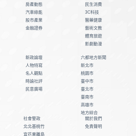
房產動態
民生消費
汽車綠能
3C科技
股市產業
醫藥健康
金融證券
藝術文教
體育旅遊
影劇動漫
新政論壇
六都地方新聞
人物特寫
新北市
名人觀點
桃園市
時論社評
臺中市
民意廣場
臺北市
臺南市
高雄市
地方綜合
社會警政
關於我們
北北基桃竹
免責聲明
宜花東離島