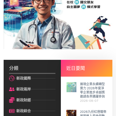
分類
近日要聞
新政國際
展現企業永續轉型
實力 2026年度淨
新政兩岸
零企業進步卓越獎
邀請各界踴躍參與
新政財經
2026-08-07
新政綜合
2026九份紅燈籠祭
展期進入最後倒數