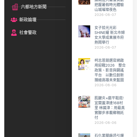
把握暑假時光體驗
六都地方新聞
山城璀璨夜色
2026-08-07
新政論壇
女子拾光光彩
社會警政
SHINE耀 新北市婦
女大學成果展市府
熱鬧舉行
2026-08-07
柯志恩競選官網啟
用迎戰2026 整合
政策、影音與闢謠
平台 以數位創新
描繪高雄未來藍圖
2026-08-06
肌腱炎+磨平鞋底!
宜蘭蓋漳達168村
里 林國漳：用最真
實腳步承載鄉親託
付
2026-08-06
石化業關廠恐引爆