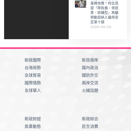
骨牌效應！柯志恩
提「降負擔、保就
業、助轉型」再籲
勞動部納入僱用安
定第十類
2026-08-06
新政國際
新政兩岸
台海局勢
國內政治
全球貿易
國防外交
國際情勢
兩岸交流
全球華人
火線話題
新政財經
新政綜合
房產動態
民生消費