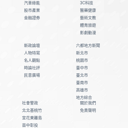
汽車綠能
3C科技
股市產業
醫藥健康
金融證券
藝術文教
體育旅遊
影劇動漫
新政論壇
六都地方新聞
人物特寫
新北市
名人觀點
桃園市
時論社評
臺中市
民意廣場
臺北市
臺南市
高雄市
地方綜合
社會警政
關於我們
北北基桃竹
免責聲明
宜花東離島
苗中彰投