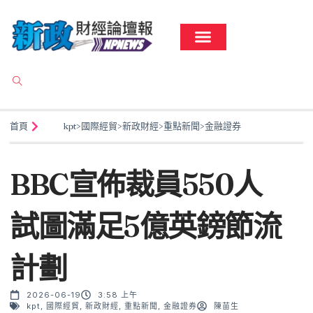
首頁
kpt
>
國際經貿
>
新政財經
>
重點新聞
>
金融證券
BBC宣佈裁員550人
試圖滿足5億英鎊節流
計劃
2026-06-19
3:58 上午
kpt
,
國際經貿
,
新政財經
,
重點新聞
,
金融證券
陳苗生