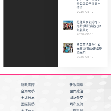
舉公正公平與民主
價值
2026-08-10
花蓮榮家彩繪打卡
亮點 攝影活動記錄
銀髮美力
2026-08-10
吳青蓉把幸運化成
光亮 認養50盞路燈
添光明
2026-08-10
新政國際
新政兩岸
台海局勢
國內政治
全球貿易
國防外交
國際情勢
兩岸交流
全球華人
火線話題