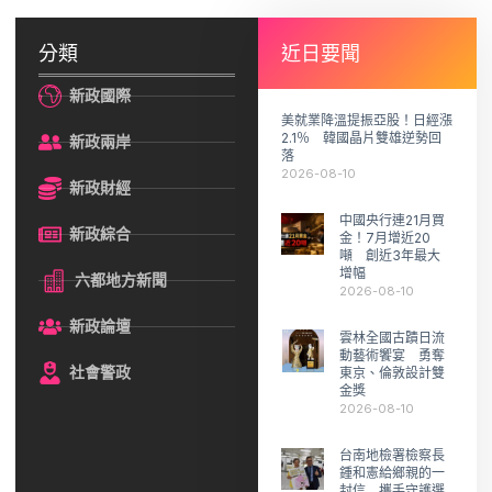
分類
近日要聞
新政國際
美就業降溫提振亞股！日經漲
2.1％ 韓國晶片雙雄逆勢回
新政兩岸
落
2026-08-10
新政財經
中國央行連21月買
新政綜合
金！7月增近20
噸 創近3年最大
增幅
六都地方新聞
2026-08-10
新政論壇
雲林全國古蹟日流
動藝術饗宴 勇奪
社會警政
東京、倫敦設計雙
金獎
2026-08-10
台南地檢署檢察長
鍾和憲給鄉親的一
封信 攜手守護選