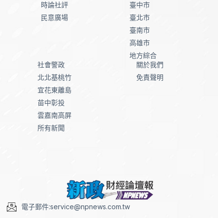
時論社評
臺中市
民意廣場
臺北市
臺南市
高雄市
地方綜合
社會警政
關於我們
北北基桃竹
免責聲明
宜花東離島
苗中彰投
雲嘉南高屏
所有新聞
電子郵件:service@npnews.com.tw