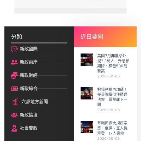
分類
近日要聞
新政國際
美國7月非農意外
減2.3萬人 升息預
新政兩岸
期降、標普500創
新高
新政財經
2026-08-08
新政綜合
對俄制裁再加碼！
美參院壓倒性通過
法案 眾院成下一
六都地方新聞
關
2026-08-08
新政論壇
基輔再遭大規模空
社會警政
襲！飛彈、無人機
齊發 17人喪命
2026-08-08