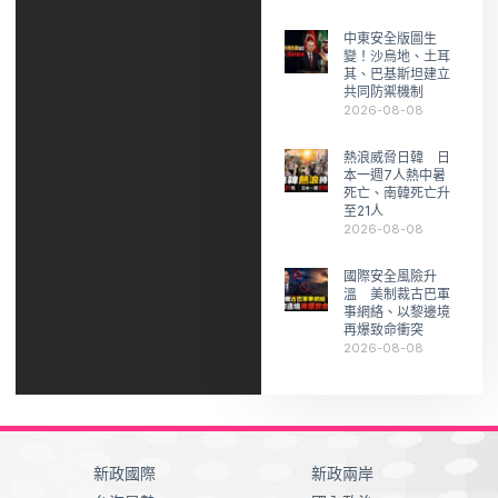
中東安全版圖生
變！沙烏地、土耳
其、巴基斯坦建立
共同防禦機制
2026-08-08
熱浪威脅日韓 日
本一週7人熱中暑
死亡、南韓死亡升
至21人
2026-08-08
國際安全風險升
溫 美制裁古巴軍
事網絡、以黎邊境
再爆致命衝突
2026-08-08
新政國際
新政兩岸