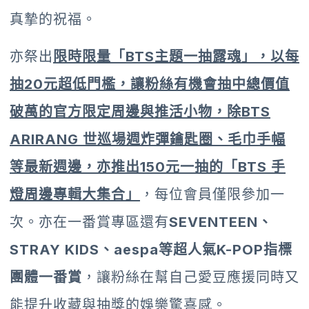
真摯的祝福。
亦祭出
限時限量「
BTS主題一抽露魂
」，以每
抽
20
元超低門檻，讓粉絲有機會抽中總價值
破萬的官方限定周邊與推活小物，除
BTS
ARIRANG
世巡場週炸彈鑰匙圈、毛巾手幅
等最新週邊，亦推出
150
元一抽的「
BTS 手
燈周邊專輯大集合
」
，每位會員僅限參加一
次。亦在一番賞專區還有
SEVENTEEN、
STRAY KIDS、aespa等超人氣K-POP指標
團體一番賞
，讓粉絲在幫自己愛豆應援同時又
能提升收藏與抽獎的娛樂驚喜感。