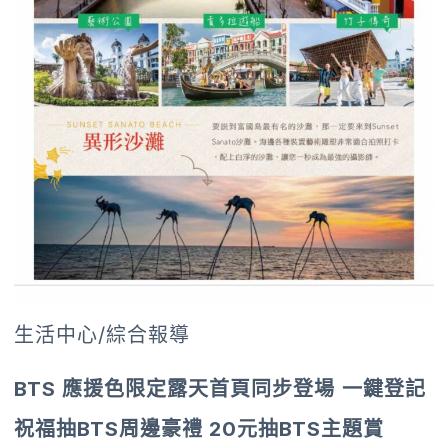
生活中心/綜合報導
BTS
應援色限定露天首頁同步登場
一鍵登記
祝福抽
BTS
周邊豪禮
20
元抽
BTS
主題賞