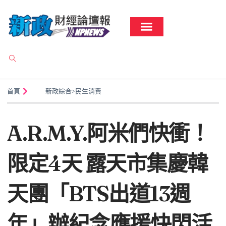
首頁
新政綜合
>
民生消費
A.R.M.Y.阿米們快衝！
限定4天 露天市集慶韓
天團「BTS出道13週
年」辦紀念應援快閃活