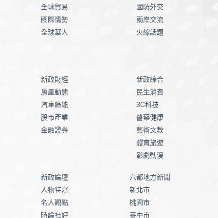
全球貿易
國防外交
國際情勢
兩岸交流
全球華人
火線話題
新政財經
新政綜合
房產動態
民生消費
汽車綠能
3C科技
股市產業
醫藥健康
金融證券
藝術文教
體育旅遊
影劇動漫
新政論壇
六都地方新聞
人物特寫
新北市
名人觀點
桃園市
時論社評
臺中市