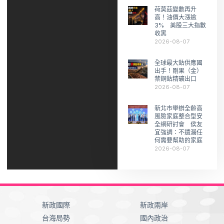
荷莫茲變數再升
高！油價大漲逾
3% 美股三大指數
收黑
2026-08-07
全球最大鈷供應國
出手！剛果（金）
禁銅鈷精礦出口
2026-08-07
新北市舉辦全齡高
風險家庭整合型安
全網研討會 侯友
宜強調：不遺漏任
何需要幫助的家庭
2026-08-07
新政國際
新政兩岸
台海局勢
國內政治