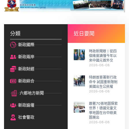
分類
近日要聞
新政國際
時政新聞眼丨從四
個維度讀懂今年以
新政兩岸
來中國元首外交
2026-08-08
新政財經
特朗普簽署新行政
新政綜合
命令 試圖重新限制
美國出生公民權
2026-08-08
六都地方新聞
跟著70張地圖探索
新政論壇
世界！德國兒童文
學地圖在台中綠美
社會警政
圖展出
2026-08-08