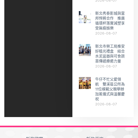
2026-08-07
新北秀泰影城與富
邦悍將合作 推廣
循環杯落實減塑享
受無痕娛樂
2026-08-07
新北市勞工局推安
好植光禮盒 結合
水泥盆器與可食蔬
苗傳遞療癒力量
2026-08-07
牛仔不忙父愛領
航 雙溪區公所為
11位模範父親舉辦
加冕儀式與溫馨慶
祝
2026-08-07