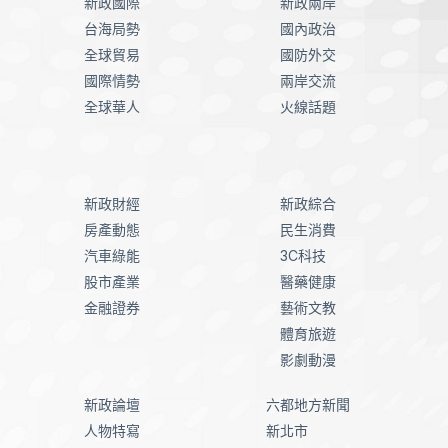
新政國際
新政兩岸
台海局勢
國內政治
全球貿易
國防外交
國際情勢
兩岸交流
全球華人
火線話題
新政財經
新政綜合
房產動態
民生消費
汽車綠能
3C科技
股市產業
醫藥健康
金融證券
藝術文教
體育旅遊
影劇動漫
新政論壇
六都地方新聞
人物特寫
新北市