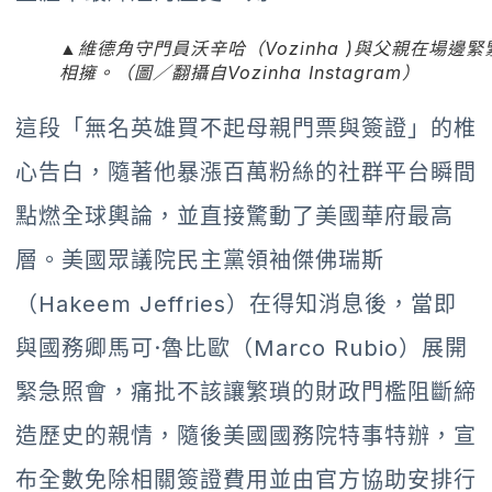
▲維德角守門員沃辛哈（Vozinha )與父親在場邊緊
相擁。（圖／翻攝自Vozinha Instagram）
這段「無名英雄買不起母親門票與簽證」的椎
心告白，隨著他暴漲百萬粉絲的社群平台瞬間
點燃全球輿論，並直接驚動了美國華府最高
層。美國眾議院民主黨領袖傑佛瑞斯
（Hakeem Jeffries）在得知消息後，當即
與國務卿馬可·魯比歐（Marco Rubio）展開
緊急照會，痛批不該讓繁瑣的財政門檻阻斷締
造歷史的親情，隨後美國國務院特事特辦，宣
布全數免除相關簽證費用並由官方協助安排行