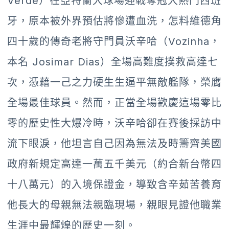
Verde）在亞特蘭大球場迎戰奪冠大熱門西班
牙，原本被外界預估將慘遭血洗，怎料維德角
四十歲的傳奇老將守門員沃辛哈（Vozinha，
本名 Josimar Dias）全場高難度撲救高達七
次，憑藉一己之力硬生生逼平無敵艦隊，榮膺
全場最佳球員。然而，正當全場歡慶這場零比
零的歷史性大爆冷時，沃辛哈卻在賽後採訪中
流下眼淚，他坦言自己因為無法及時籌齊美國
政府新規定高達一萬五千美元（約合新台幣四
十八萬元）的入境保證金，導致含辛茹苦養育
他長大的母親無法親臨現場，親眼見證他職業
生涯中最輝煌的歷史一刻。