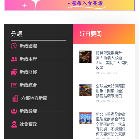
分類
近日要聞
新政國際
荷莫茲變數再升
高！油價大漲逾
新政兩岸
3% 美股三大指數
收黑
新政財經
2026-08-07
新政綜合
全球最大鈷供應國
出手！剛果（金）
禁銅鈷精礦出口
六都地方新聞
2026-08-07
新政論壇
新北市舉辦全齡高
風險家庭整合型安
社會警政
全網研討會 侯友
宜強調：不遺漏任
何需要幫助的家庭