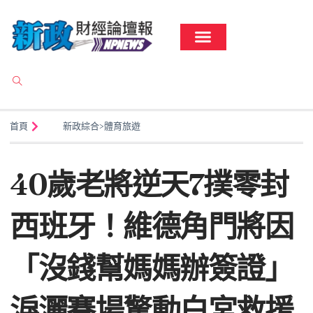
首頁
新政綜合
>
體育旅遊
40歲老將逆天7撲零封
西班牙！維德角門將因
「沒錢幫媽媽辦簽證」
淚灑賽場驚動白宮救援