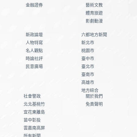
金融證券
藝術文教
體育旅遊
影劇動漫
新政論壇
六都地方新聞
人物特寫
新北市
名人觀點
桃園市
時論社評
臺中市
民意廣場
臺北市
臺南市
高雄市
地方綜合
社會警政
關於我們
北北基桃竹
免責聲明
宜花東離島
苗中彰投
雲嘉南高屏
所有新聞