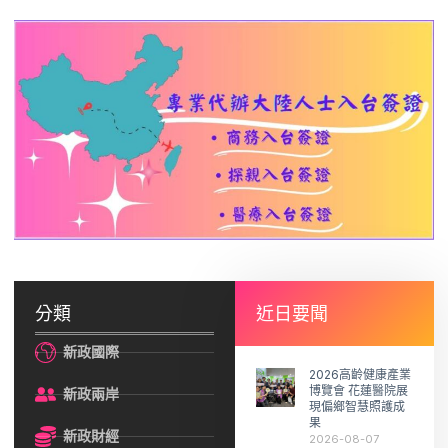
分類
近日要聞
新政國際
2026高齡健康產業
博覽會 花蓮醫院展
新政兩岸
現偏鄉智慧照護成
果
新政財經
2026-08-07