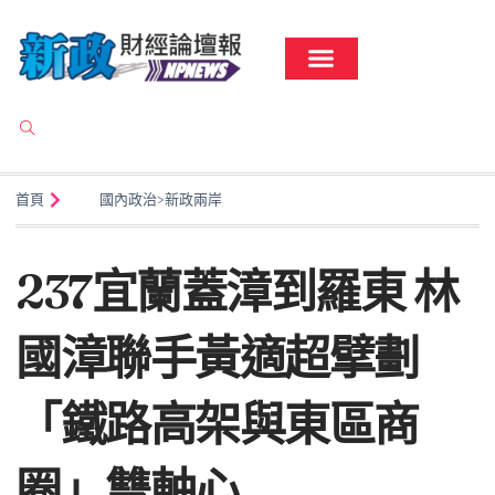
首頁
國內政治
>
新政兩岸
237宜蘭蓋漳到羅東 林
國漳聯手黃適超擘劃
「鐵路高架與東區商
圈」雙軸心