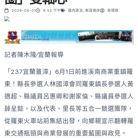
2026-06-01
8:52 下午
國內政治
,
新政兩岸
新頭條
記者陳木隆∕宜蘭報導
「237宜蘭蓋漳」6月1日前進溪南商業重鎮羅
東！縣長參選人林國漳會同羅東鎮長參選人黃
適超、縣議員呂惠卿和謝家倫、縣議員參選人
薛呈懿，以及代表、里長等五合一競選團隊，
從羅東火車站前集結出發，向鄉親宣示翻轉羅
東交通瓶頸與商業發展的重要藍圖與政見。