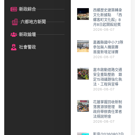
新政綜合
西螺歷史建築轉身
文化新據點 「西
螺客町文化館」8
六都地方新聞
月8日起開館迎賓
2026-08-07
新政論壇
嘉義縣國中小73隊
社會警政
參加無人機競賽
首度新增足球賽
2026-08-07
嘉市啟動道路交通
安全重點整飭 鎖
定15項議題強化執
法、工程與宣導
2026-08-07
花蓮掌握回收新制
落實源頭管理 縣
政府舉辦責任業者
法規說明會
2026-08-07
影音/20260807白