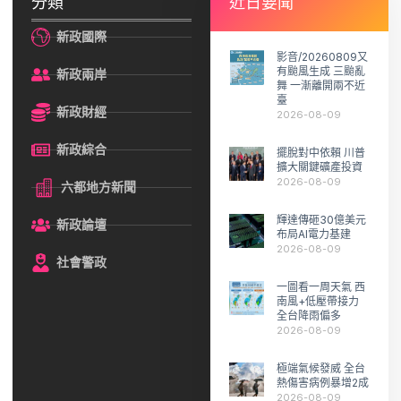
分類
近日要聞
新政國際
影音/20260809又
有颱風生成 三颱亂
新政兩岸
舞 一漸離開兩不近
臺
新政財經
2026-08-09
新政綜合
擺脫對中依賴 川普
擴大關鍵礦產投資
2026-08-09
六都地方新聞
輝達傳砸30億美元
新政論壇
布局AI電力基建
2026-08-09
社會警政
一圖看一周天氣 西
南風+低壓帶接力
全台降雨偏多
2026-08-09
極端氣候發威 全台
熱傷害病例暴增2成
2026-08-09