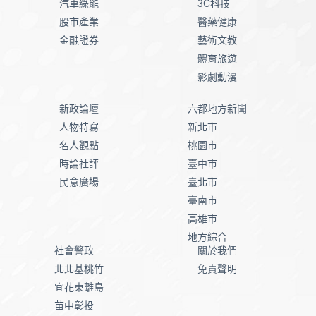
汽車綠能
3C科技
股市產業
醫藥健康
金融證券
藝術文教
體育旅遊
影劇動漫
新政論壇
六都地方新聞
人物特寫
新北市
名人觀點
桃園市
時論社評
臺中市
民意廣場
臺北市
臺南市
高雄市
地方綜合
社會警政
關於我們
北北基桃竹
免責聲明
宜花東離島
苗中彰投