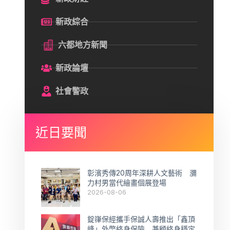
新政綜合
六都地方新聞
新政論壇
社會警政
近日要聞
彰濱秀傳20周年深耕人文藝術 瀰
力村男當代繪畫個展登場
2026-08-06
錠嵂保經攜手保誠人壽推出「鑫頂
峰」外幣終身保險 兼顧終身穩定