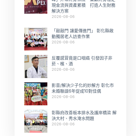
現金流與資產累積 打造人生財務
解決方案
2026-08-06
「敲敲門 讓愛傳進門」 彰化縣啟
動獨居老人訪查作業
2026-08-06
反覆感冒竟是口咽癌 引發因子非
菸、檳、酒
2026-08-06
影音/解決少子化的妙解方 彰化市
未婚聯誼6年促成10對佳偶
2026-08-06
彰縣府改善板本排水及護岸橋梁 解
決大村、秀水淹水問題
2026-08-06