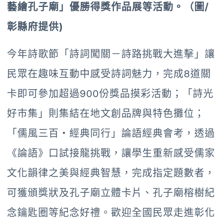
藝繪孔子廟」優勝得獎作品展等活動。（圖/
彰縣府提供)
今年詩歌節「詩詞闖關－詩路挑戰大進擊」讓
民眾在趣味互動中感受詩詞魅力，完成8道關
卡即可參加超過900份獎品摸彩活動；「詩光
好市集」則集結在地文創品牌與特色攤位；
「儒風三百・經典同行」論語經典會考，透過
《論語》口試接龍挑戰，讓學生重新感受儒家
文化韻律之美與經典智慧，完成指定題數者，
可獲頒獎狀及孔子廟立體卡片、孔子廟榕樹紀
念鑰匙圈等紀念好禮。歡迎全國民眾走進彰化