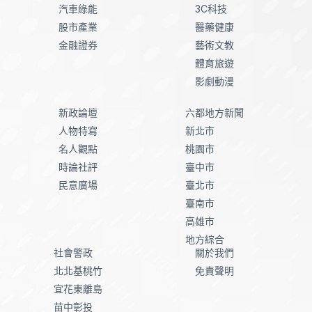
汽車綠能
3C科技
股市產業
醫藥健康
金融證券
藝術文教
體育旅遊
影劇動漫
新政論壇
六都地方新聞
人物特寫
新北市
名人觀點
桃園市
時論社評
臺中市
民意廣場
臺北市
臺南市
高雄市
地方綜合
社會警政
關於我們
北北基桃竹
免責聲明
宜花東離島
苗中彰投