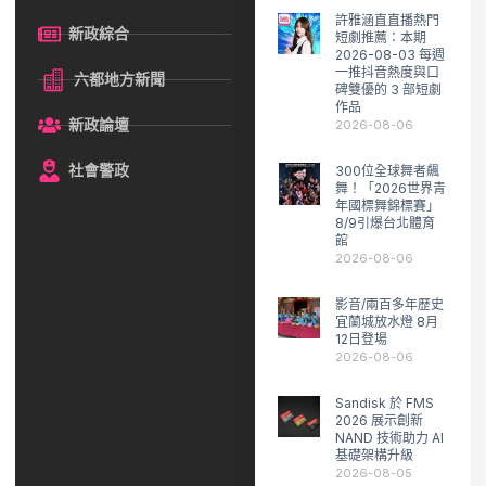
許雅涵直直播熱門
新政綜合
短劇推薦：本期
2026-08-03 每週
一推抖音熱度與口
六都地方新聞
碑雙優的 3 部短劇
作品
新政論壇
2026-08-06
社會警政
300位全球舞者飆
舞！「2026世界青
年國標舞錦標賽」
8/9引爆台北體育
館
2026-08-06
影音/兩百多年歷史
宜蘭城放水燈 8月
12日登場
2026-08-06
Sandisk 於 FMS
2026 展示創新
NAND 技術助力 AI
基礎架構升級
2026-08-05