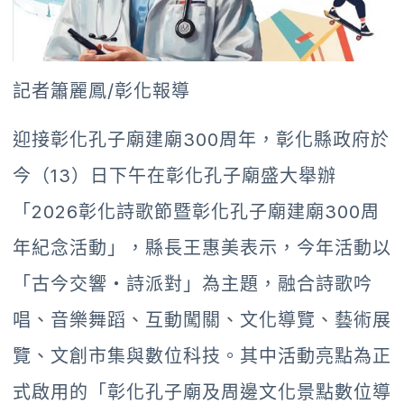
記者簫麗鳳/彰化報導
迎接彰化孔子廟建廟300周年，彰化縣政府於
今（13）日下午在彰化孔子廟盛大舉辦
「2026彰化詩歌節暨彰化孔子廟建廟300周
年紀念活動」，縣長王惠美表示，今年活動以
「古今交響・詩派對」為主題，融合詩歌吟
唱、音樂舞蹈、互動闖關、文化導覽、藝術展
覽、文創市集與數位科技。其中活動亮點為正
式啟用的「彰化孔子廟及周邊文化景點數位導