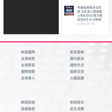
考量強陣風安全因
素 淡水漁人碼頭煙
火秀8月9日場次順
延至8月30日辦理
2026-08-05
新政國際
新政兩岸
台海局勢
國內政治
全球貿易
國防外交
國際情勢
兩岸交流
全球華人
火線話題
新政財經
新政綜合
房產動態
民生消費