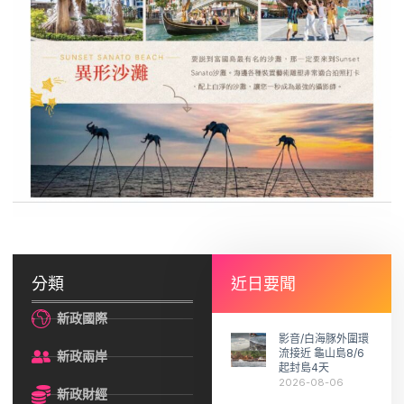
分類
近日要聞
新政國際
影音/白海豚外圍環
流接近 龜山島8/6
新政兩岸
起封島4天
2026-08-06
新政財經