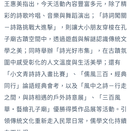
王惠美指出，今天活動內容豐富多元，除了精
彩的詩歌吟唱、音樂與舞蹈演出；「詩詞闖關
－詩路挑戰大進擊」，則讓大小朋友穿梭在孔
子廟古蹟空間中，透過遊戲與解謎認識傳統文
學之美；同時舉辦「詩光好市集」，在古蹟氛
圍中感受彰化的人文溫度與生活美學；還有
「小文青詩詩入畫比賽」、「儒風三百・經典
同行」論語經典會考，以及「風中之詩－行走
之間，與詩相遇的戶外詩意展」、「三百風
華・藝繪孔子廟」優勝得獎作品展等活動。引
領傳統文化重新走入民眾日常，儒學文化持續