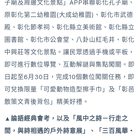
子廟及周邊文化景點」APP串聯彰化孔子廟、
原彰化第二幼稚園(大成幼稚園)、彰化市武德
殿、彰化節孝祠、彰化縣立美術館、彰化縣立
圖書館、彰化市公會堂、八卦山紅毛井、彰化
中興莊等文化景點。讓民眾透過手機或平板，
即可進行數位導覽、互動解謎與集點闖關。即
日起至6月30日，完成10個數位闖關任務，即
可兌換限量「可愛動物造型擦手巾」及「彰邑
散策文青後背包」精美好禮。
▲論語經典會考，以及「風中之詩－行走之
間，與詩相遇的戶外詩意展」、「三百風華・