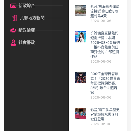
新政綜合
影音/白海豚外圍環
流接近 龜山島8/6
起封島4天
六都地方新聞
2026-08-06
新政論壇
許雅涵直直播熱門
短劇推薦：本期
社會警政
2026-08-03 每週
一推抖音熱度與口
碑雙優的 3 部短劇
作品
2026-08-06
300位全球舞者飆
舞！「2026世界青
年國標舞錦標賽」
8/9引爆台北體育
館
2026-08-06
影音/兩百多年歷史
宜蘭城放水燈 8月
12日登場
2026-08-06