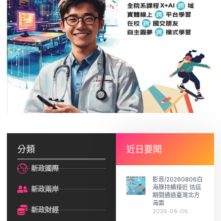
分類
近日要聞
新政國際
影音/20260806白
海豚持續接近 估這
新政兩岸
期間通過臺灣北方
海面
新政財經
2026-08-06