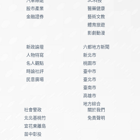
汽車綠能
3C科技
股市產業
醫藥健康
金融證券
藝術文教
體育旅遊
影劇動漫
新政論壇
六都地方新聞
人物特寫
新北市
名人觀點
桃園市
時論社評
臺中市
民意廣場
臺北市
臺南市
高雄市
地方綜合
社會警政
關於我們
北北基桃竹
免責聲明
宜花東離島
苗中彰投