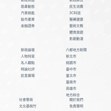
房產動態
民生消費
汽車綠能
3C科技
股市產業
醫藥健康
金融證券
藝術文教
體育旅遊
影劇動漫
新政論壇
六都地方新聞
人物特寫
新北市
名人觀點
桃園市
時論社評
臺中市
民意廣場
臺北市
臺南市
高雄市
地方綜合
社會警政
關於我們
北北基桃竹
免責聲明