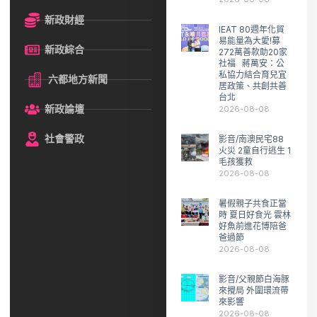
新政財經
IEAT 80週年化貿
易能量為大愛!募
新政綜合
272萬善款助20家
社福 蔣萬安：公
私協力結合育兒宜
六都地方新聞
居政策、共創共善
台北
新政論壇
2026-08-08
社會警政
影音/南澳民宅88
火災 2童自行逃生 1
毛孩獲救
2026-08-08
暑假親子共食正當
時 夏日好食光 雲林
好魚前進花博陪爸
爸過節
2026-08-08
影音/父親節白海豚
來攪局 外圍環流帶
來影響
2026-08-08