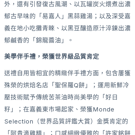
外，還有引發復古風潮、以瓦罐炭火煨煮出濃
郁古早味的「易嘉人」黑蒜雞湯；以及深受嘉
義在地小吃攤青睞、以黑豆釀造原汁淬鍊出濃
郁鹹香的「錦龍醬油」。
美學伴手禮，榮獲世界級品質肯定
送禮自用皆相宜的精緻伴手禮方面，包含屢獲
殊榮的烘焙名店「聖保羅Q餅」；運用新鮮冷
壓技術賦予傳統苦茶油時尚美學的「好日
籽」；在嘉義東市場起家、榮獲Monde
Selection（世界品質評鑑大賞）金獎肯定的
「阿貴滴雞精」；口感細緻優雅的「許家銘餅