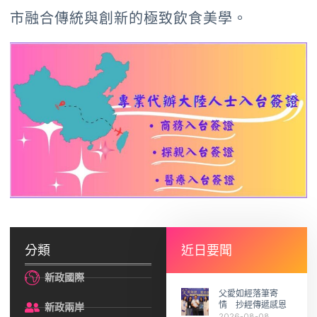
市融合傳統與創新的極致飲食美學。
分類
近日要聞
新政國際
父愛如經落筆寄
情 抄經傳遞感恩
新政兩岸
2026-08-08