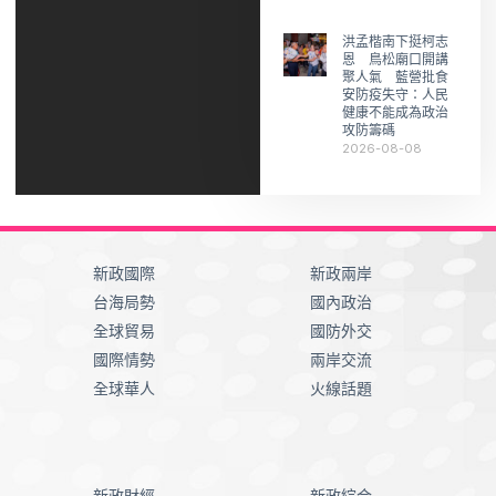
洪孟楷南下挺柯志
恩 鳥松廟口開講
聚人氣 藍營批食
安防疫失守：人民
健康不能成為政治
攻防籌碼
2026-08-08
新政國際
新政兩岸
台海局勢
國內政治
全球貿易
國防外交
國際情勢
兩岸交流
全球華人
火線話題
新政財經
新政綜合