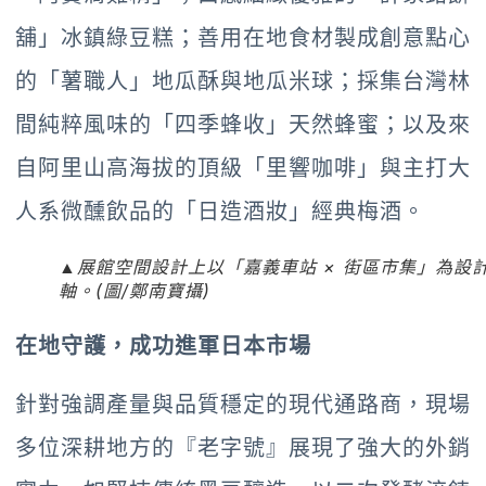
舖」冰鎮綠豆糕；善用在地食材製成創意點心
的「薯職人」地瓜酥與地瓜米球；採集台灣林
間純粹風味的「四季蜂收」天然蜂蜜；以及來
自阿里山高海拔的頂級「里響咖啡」與主打大
人系微醺飲品的「日造酒妝」經典梅酒。
▲展館空間設計上以「嘉義車站 × 街區市集」為設
軸。(圖/鄭南寶攝)
在地守護，成功進軍日本市場
針對強調產量與品質穩定的現代通路商，現場
多位深耕地方的『老字號』展現了強大的外銷