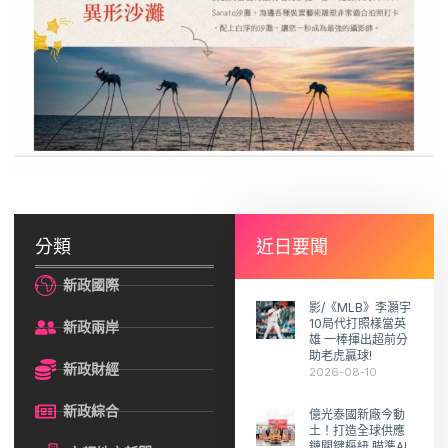
分類
近日要聞
新政國際
影/《MLB》李灝宇
10局代打照樣當英
新政兩岸
雄 一棒揮出超前分
助老虎贏球!
新政財經
2026-08-10
新政綜合
億光泰國新廠今動
土！打造全球供應
鏈關鍵樞紐 瞄準AI