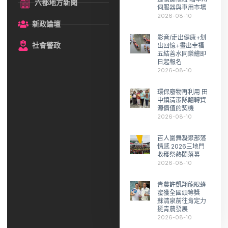
六都地方新聞
伺服器與車用市場
2026-08-10
新政論壇
影音/走出健康+划
社會警政
出回憶+畫出幸福
五結善水同樂繪即
日起報名
2026-08-10
環保廢物再利用 田
中鎮清潔隊翻轉資
源價值的契機
2026-08-10
百人圍舞凝聚部落
情感 2026三地門
收穫祭熱鬧落幕
2026-08-10
青農許凱翔龍眼蜂
蜜獲全國頭等獎
蘇清泉前往肯定力
挺青農發展
2026-08-10