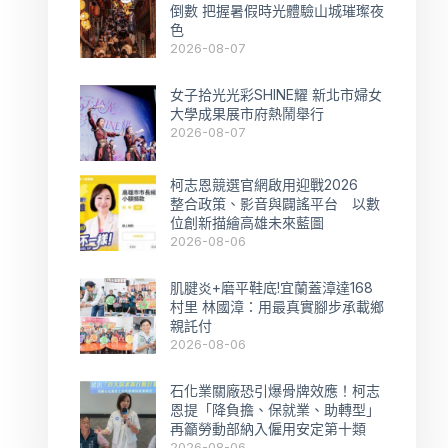
倒數 把握暑假時光體驗山城璀璨夜
色
2026-08-07
女子拾光光彩SHINE耀 新北市婦女
大學成果展市府熱鬧舉行
2026-08-07
柯志恩競選官網啟用迎戰2026
整合政策、影音與闢謠平台 以數
位創新描繪高雄未來藍圖
2026-08-06
肌腱炎+磨平鞋底!宜蘭蓋漳達168
村里 林國漳：用最真實腳步承載鄉
親託付
2026-08-06
石化業關廠恐引爆骨牌效應！柯志
恩提「降負擔、保就業、助轉型」
再籲勞動部納入僱用安定第十類
2026-08-06