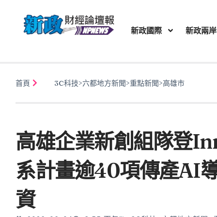
新政國際
新政兩岸
首頁
3C科技
>
六都地方新聞
>
重點新聞
>
高雄市
高雄企業新創組隊登In
系計畫逾40項傳產AI
資