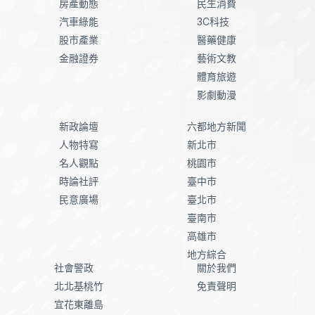
房產動態
民生消費
汽車綠能
3C科技
股市產業
醫藥健康
金融證券
藝術文教
體育旅遊
影劇動漫
新政論壇
六都地方新聞
人物特寫
新北市
名人觀點
桃園市
時論社評
臺中市
民意廣場
臺北市
臺南市
高雄市
地方綜合
社會警政
關於我們
北北基桃竹
免責聲明
宜花東離島