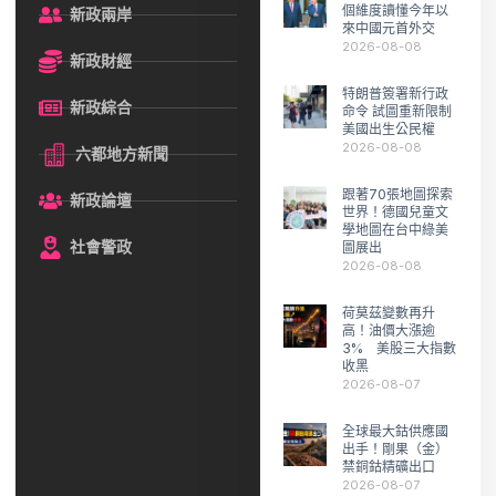
個維度讀懂今年以
新政兩岸
來中國元首外交
2026-08-08
新政財經
特朗普簽署新行政
新政綜合
命令 試圖重新限制
美國出生公民權
2026-08-08
六都地方新聞
跟著70張地圖探索
新政論壇
世界！德國兒童文
學地圖在台中綠美
社會警政
圖展出
2026-08-08
荷莫茲變數再升
高！油價大漲逾
3% 美股三大指數
收黑
2026-08-07
全球最大鈷供應國
出手！剛果（金）
禁銅鈷精礦出口
2026-08-07