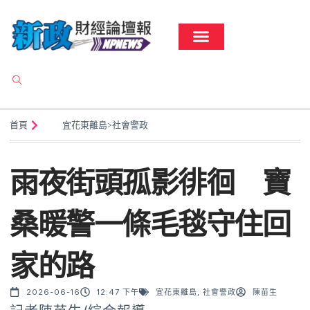
首頁
宜花東離島
>
社會警政
雨夜街頭孤影徘徊 寶
桑暖警一條毛毯守住回
家的路
2026-06-16
12:47 下午
宜花東離島
,
社會警政
陳苗生