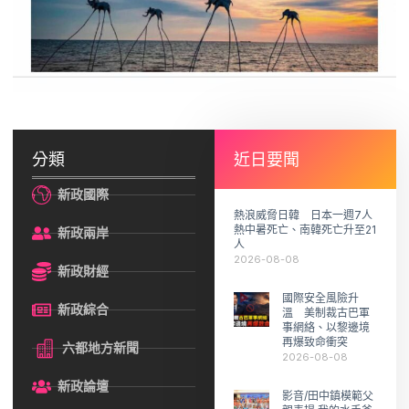
分類
近日要聞
新政國際
熱浪威脅日韓 日本一週7人
熱中暑死亡、南韓死亡升至21
新政兩岸
人
2026-08-08
新政財經
國際安全風險升
新政綜合
溫 美制裁古巴軍
事網絡、以黎邊境
再爆致命衝突
六都地方新聞
2026-08-08
新政論壇
影音/田中鎮模範父