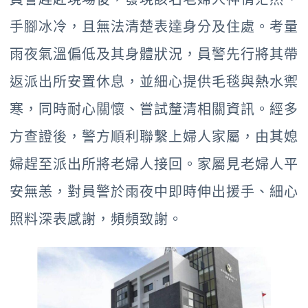
手腳冰冷，且無法清楚表達身分及住處。考量
雨夜氣溫偏低及其身體狀況，員警先行將其帶
返派出所安置休息，並細心提供毛毯與熱水禦
寒，同時耐心關懷、嘗試釐清相關資訊。經多
方查證後，警方順利聯繫上婦人家屬，由其媳
婦趕至派出所將老婦人接回。家屬見老婦人平
安無恙，對員警於雨夜中即時伸出援手、細心
照料深表感謝，頻頻致謝。