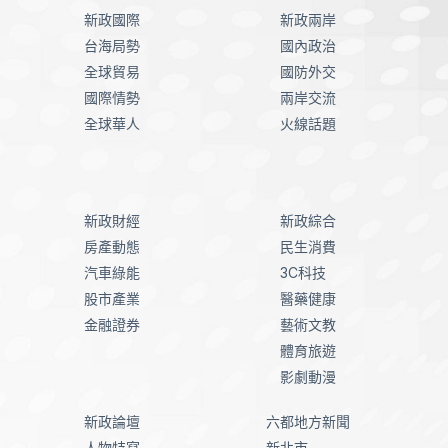
新政國際
新政兩岸
台海局勢
國內政治
全球貿易
國防外交
國際情勢
兩岸交流
全球華人
火線話題
新政財經
新政綜合
房產動態
民生消費
汽車綠能
3C科技
股市產業
醫藥健康
金融證券
藝術文教
體育旅遊
影劇動漫
新政論壇
六都地方新聞
人物特寫
新北市