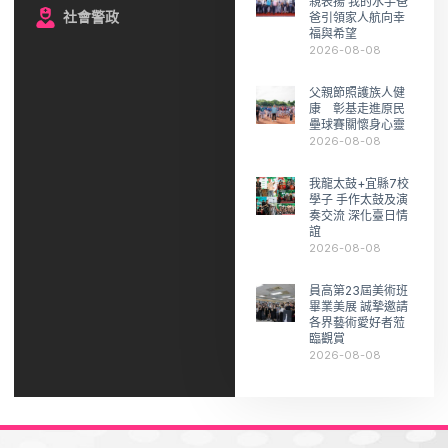
親表揚 我的水手爸
社會警政
爸引領家人航向幸
福與希望
2026-08-08
父親節照護族人健
康 彰基走進原民
壘球賽關懷身心靈
2026-08-08
我龍太鼓+宜縣7校
學子 手作太鼓及演
奏交流 深化臺日情
誼
2026-08-08
員高第23屆美術班
畢業美展 誠摯邀請
各界藝術愛好者蒞
臨觀賞
2026-08-08