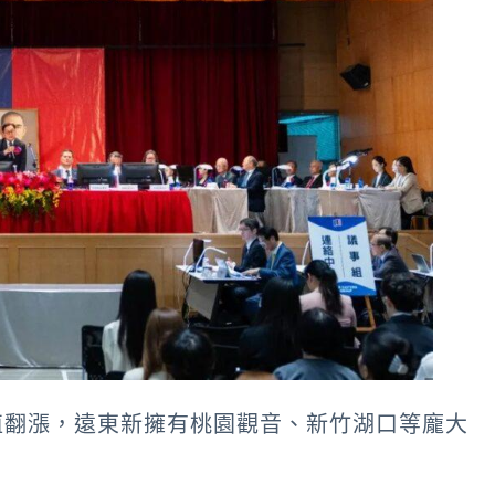
值翻漲，遠東新擁有桃園觀音、新竹湖口等龐大