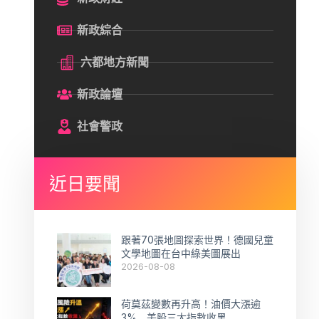
新政綜合
六都地方新聞
新政論壇
社會警政
近日要聞
跟著70張地圖探索世界！德國兒童
文學地圖在台中綠美圖展出
2026-08-08
荷莫茲變數再升高！油價大漲逾
3% 美股三大指數收黑