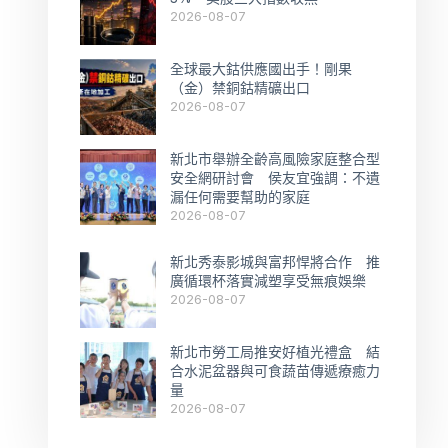
2026-08-07
全球最大鈷供應國出手！剛果
（金）禁銅鈷精礦出口
2026-08-07
新北市舉辦全齡高風險家庭整合型
安全網研討會 侯友宜強調：不遺
漏任何需要幫助的家庭
2026-08-07
新北秀泰影城與富邦悍將合作 推
廣循環杯落實減塑享受無痕娛樂
2026-08-07
新北市勞工局推安好植光禮盒 結
合水泥盆器與可食蔬苗傳遞療癒力
量
2026-08-07