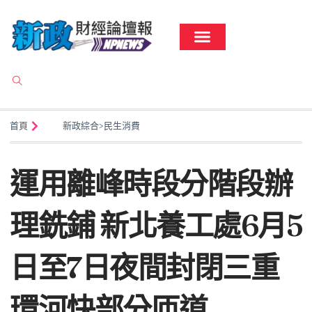
首頁
新政綜合
>
民生消費
運用離峰時段分階段辦
理銑鋪 新北養工處6月5
日至7日夜間封閉三重
環河快部分匝道