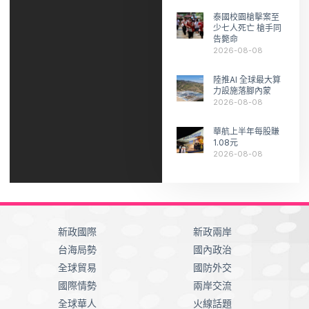
泰國校園槍擊案至
少七人死亡 槍手同
告斃命
2026-08-08
陸推AI 全球最大算
力設施落腳內蒙
2026-08-08
華航上半年每股賺
1.08元
2026-08-08
新政國際
新政兩岸
台海局勢
國內政治
全球貿易
國防外交
國際情勢
兩岸交流
全球華人
火線話題