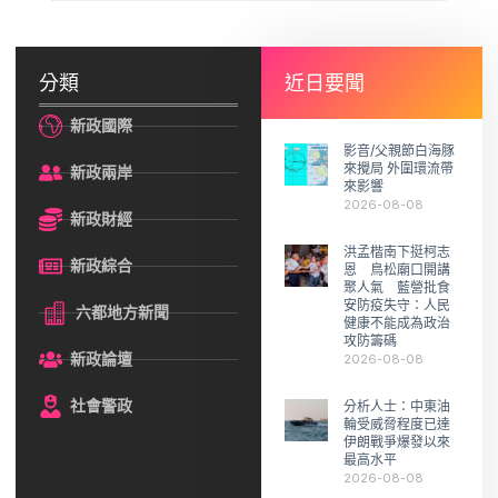
分類
近日要聞
新政國際
影音/父親節白海豚
來攪局 外圍環流帶
新政兩岸
來影響
2026-08-08
新政財經
洪孟楷南下挺柯志
新政綜合
恩 鳥松廟口開講
聚人氣 藍營批食
安防疫失守：人民
六都地方新聞
健康不能成為政治
攻防籌碼
新政論壇
2026-08-08
社會警政
分析人士：中東油
輪受威脅程度已達
伊朗戰爭爆發以來
最高水平
2026-08-08