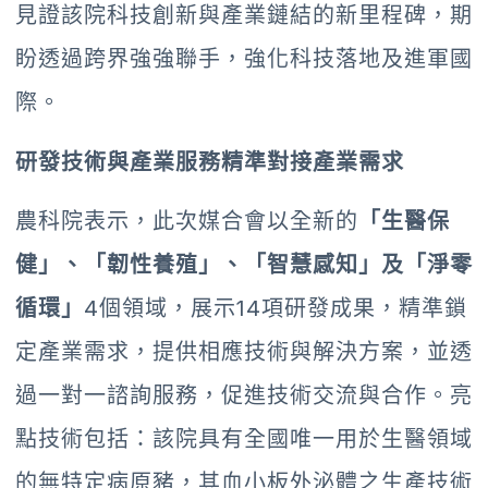
見證該院科技創新與產業鏈結的新里程碑，期
盼透過跨界強強聯手，強化科技落地及進軍國
際。
研發技術與產業服務精準對接產業需求
農科院表示，此次媒合會以全新的
「生醫保
健」、「韌性養殖」、「智慧感知」及「淨零
循環」
4個領域，展示14項研發成果，精準鎖
定產業需求，提供相應技術與解決方案，並透
過一對一諮詢服務，促進技術交流與合作。亮
點技術包括：該院具有全國唯一用於生醫領域
的無特定病原豬，其血小板外泌體之生產技術