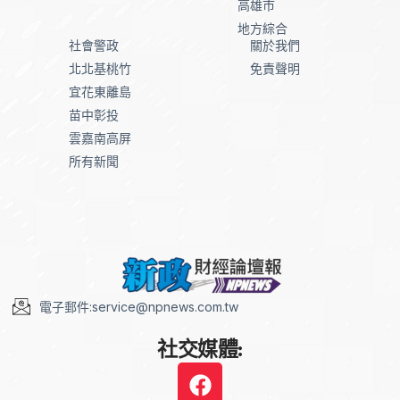
高雄市
地方綜合
社會警政
關於我們
北北基桃竹
免責聲明
宜花東離島
苗中彰投
雲嘉南高屏
所有新聞
電子郵件:service@npnews.com.tw
社交媒體: