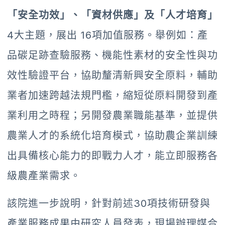
「安全功效」、「資材供應」及「人才培育」
4大主題，展出 16項加值服務。舉例如：產
品碳足跡查驗服務、機能性素材的安全性與功
效性驗證平台，協助釐清新興安全原料，輔助
業者加速跨越法規門檻，縮短從原料開發到產
業利用之時程；另開發農業職能基準，並提供
農業人才的系統化培育模式，協助農企業訓練
出具備核心能力的即戰力人才，能立即服務各
級農產業需求。
該院進一步說明，針對前述30項技術研發與
產業服務成果由研究人員發表，現場辦理媒合