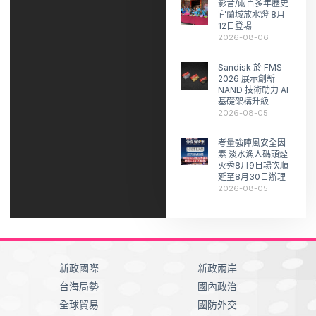
影音/兩百多年歷史
宜蘭城放水燈 8月
12日登場
2026-08-06
Sandisk 於 FMS
2026 展示創新
NAND 技術助力 AI
基礎架構升級
2026-08-05
考量強陣風安全因
素 淡水漁人碼頭煙
火秀8月9日場次順
延至8月30日辦理
2026-08-05
新政國際
新政兩岸
台海局勢
國內政治
全球貿易
國防外交