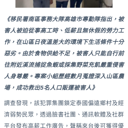
《移民署南區事務大隊高雄市專勤隊指出，被
害人被迫從事高工時、低薪且無休假的勞力工
作，在山區日夜溫差大的環境下生活條件十分
惡劣。由於食物供給不足，被害人只能自行前
往附近溪流捕捉魚蝦或採集野菜充飢嚴重侵害
人身尊嚴。專案小組歷經數月蒐證深入山區農
場，成功救出5名人口販運被害人》
調查發現，該犯罪集團鎖定泰國偏遠鄉村及經
濟弱勢民眾，透過臉書社團、通訊軟體及社群
平台發布高薪工作廣告，聲稱來台後可獲得優