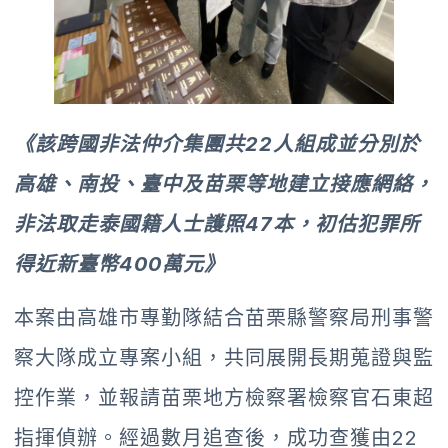
《該跨國非法仲介集團共22人組成並分別於
高雄、南投、臺中及苗栗等地建立接應網絡，
非法取走泰國籍人士護照47本，初估犯罪所
得近新臺幣400萬元》
本案由高雄市專勤隊結合苗栗縣警察局刑事警
察大隊成立專案小組，共同展開長期蒐證與監
控作業，並報請苗栗地方檢察署檢察官石東超
指揮偵辦。經過數月追查後，成功查獲由22