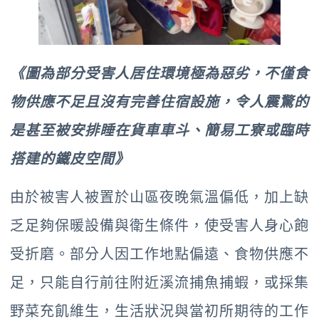
《圖為部分受害人居住環境極為惡劣，不僅食
物供應不足
且沒有完善住宿設施，
令人震驚的
是
甚至被安排睡在貨車車斗、簡易工寮或臨時
搭建的鐵皮空間》
由於被害人被置於山區夜晚氣溫偏低，加上缺
乏足夠保暖設備與衛生條件，使受害人身心飽
受折磨。部分人因工作地點偏遠、食物供應不
足，只能自行前往附近溪流捕魚捕蝦，或採集
野菜充飢維生，生活狀況與當初所期待的工作