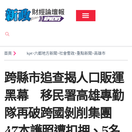
首頁
kpt
>
六都地方新聞
>
社會警政
>
重點新聞
>
高雄市
跨縣市追查揭人口販運
黑幕 移民署高雄專勤
隊再破跨國剝削集團
47本護照遭扣押、5名