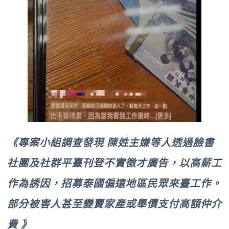
《專案小組調查發現 陳姓主嫌等人透過臉書
社團及社群平臺刊登不實徵才廣告，以高薪工
作為誘因，招募泰國偏遠地區民眾來臺工作。
部分被害人甚至變賣家產或舉債支付高額仲介
費 》