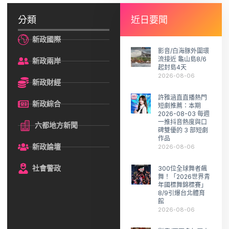
分類
近日要聞
新政國際
影音/白海豚外圍環
流接近 龜山島8/6
新政兩岸
起封島4天
2026-08-06
新政財經
許雅涵直直播熱門
新政綜合
短劇推薦：本期
2026-08-03 每週
一推抖音熱度與口
六都地方新聞
碑雙優的 3 部短劇
作品
新政論壇
2026-08-06
社會警政
300位全球舞者飆
舞！「2026世界青
年國標舞錦標賽」
8/9引爆台北體育
館
2026-08-06