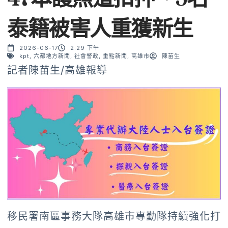
泰籍被害人重獲新生
2026-06-17
2:29 下午
kpt
,
六都地方新聞
,
社會警政
,
重點新聞
,
高雄市
陳苗生
記者陳苗生/高雄報導
移民署南區事務大隊高雄市專勤隊持續強化打