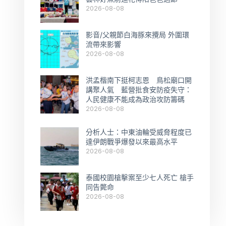
2026-08-08
影音/父親節白海豚來攪局 外圍環
流帶來影響
2026-08-08
洪孟楷南下挺柯志恩 鳥松廟口開
講聚人氣 藍營批食安防疫失守：
人民健康不能成為政治攻防籌碼
2026-08-08
分析人士：中東油輪受威脅程度已
達伊朗戰爭爆發以來最高水平
2026-08-08
泰國校園槍擊案至少七人死亡 槍手
同告斃命
2026-08-08