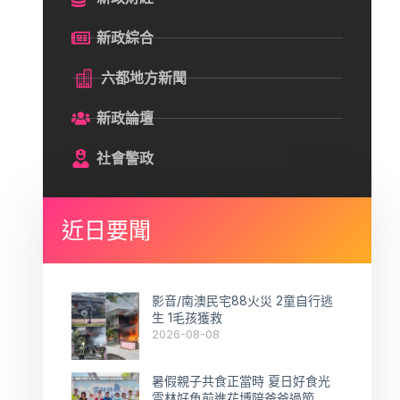
新政綜合
六都地方新聞
新政論壇
社會警政
近日要聞
影音/南澳民宅88火災 2童自行逃
生 1毛孩獲救
2026-08-08
暑假親子共食正當時 夏日好食光
雲林好魚前進花博陪爸爸過節