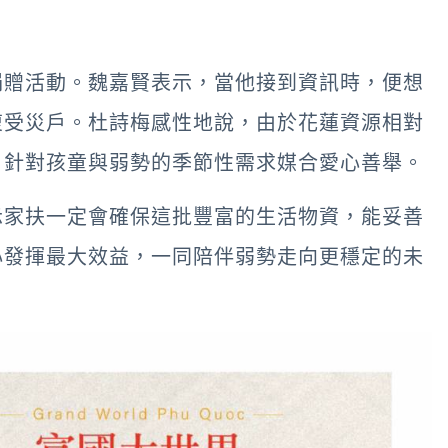
捐贈活動。魏嘉賢表示，當他接到資訊時，便想
復受災戶。杜詩梅感性地說，由於花蓮資源相對
，針對孩童與弱勢的季節性需求媒合愛心善舉。
示家扶一定會確保這批豐富的生活物資，能妥善
心發揮最大效益，一同陪伴弱勢走向更穩定的未