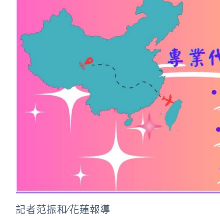
記者范振和∕花蓮報導