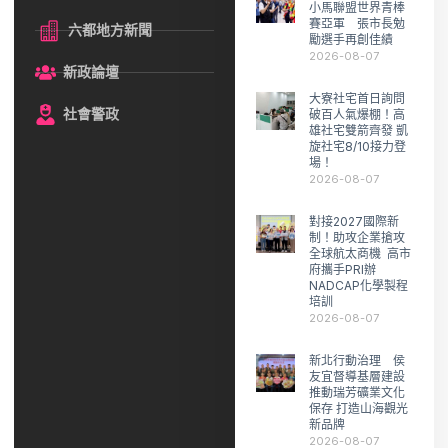
小馬聯盟世界青棒
賽亞軍 張市長勉
六都地方新聞
勵選手再創佳績
2026-08-07
新政論壇
大寮社宅首日詢問
社會警政
破百人氣爆棚！高
雄社宅雙箭齊發 凱
旋社宅8/10接力登
場！
2026-08-07
對接2027國際新
制！助攻企業搶攻
全球航太商機 高市
府攜手PRI辦
NADCAP化學製程
培訓
2026-08-07
新北行動治理 侯
友宜督導基層建設
推動瑞芳礦業文化
保存 打造山海觀光
新品牌
2026-08-07