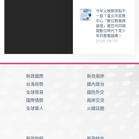
今年父親節來點不
一樣？臺北市家教
中心「數位教養微
論壇」邀您共同揭
開數位時代下青少
年的教養謎團！
2026-08-07
新政國際
新政兩岸
台海局勢
國內政治
全球貿易
國防外交
國際情勢
兩岸交流
全球華人
火線話題
新政財經
新政綜合