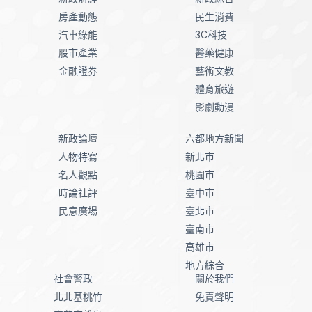
房產動態
民生消費
汽車綠能
3C科技
股市產業
醫藥健康
金融證券
藝術文教
體育旅遊
影劇動漫
新政論壇
六都地方新聞
人物特寫
新北市
名人觀點
桃園市
時論社評
臺中市
民意廣場
臺北市
臺南市
高雄市
地方綜合
社會警政
關於我們
北北基桃竹
免責聲明