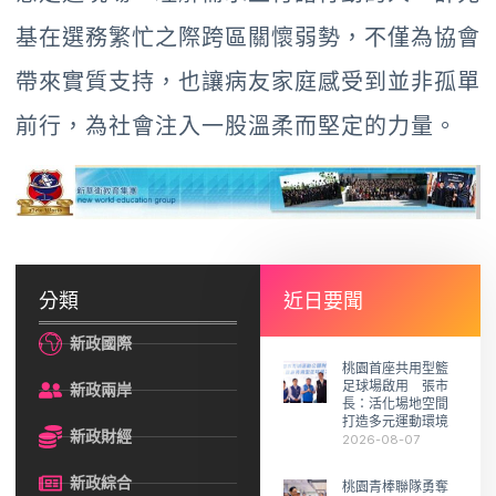
基在選務繁忙之際跨區關懷弱勢，不僅為協會
帶來實質支持，也讓病友家庭感受到並非孤單
前行，為社會注入一股溫柔而堅定的力量。
分類
近日要聞
新政國際
桃園首座共用型籃
足球場啟用 張市
新政兩岸
長：活化場地空間
打造多元運動環境
新政財經
2026-08-07
新政綜合
桃園青棒聯隊勇奪