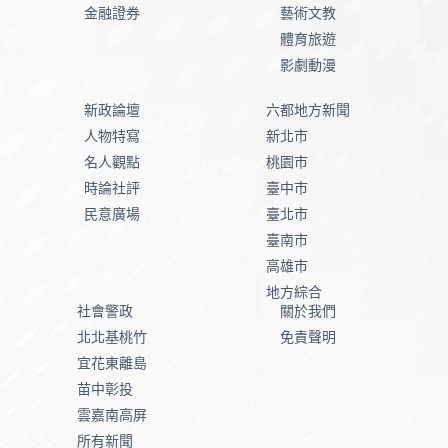
金融證券
藝術文教
體育旅遊
影劇動漫
新政論壇
六都地方新聞
人物特寫
新北市
名人觀點
桃園市
時論社評
臺中市
民意廣場
臺北市
臺南市
高雄市
地方綜合
社會警政
關於我們
北北基桃竹
免責聲明
宜花東離島
苗中彰投
雲嘉南高屏
所有新聞