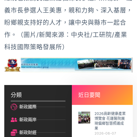
義市長參選人王美惠，親和力夠、深入基層，
盼鄉親支持好的人才，讓中央與縣市一起合
作。（圖片/新聞來源：中央社/工研院/產業
科技國際策略發展所）
分類
近日要聞
新政國際
2026高齡健康產業
博覽會 花蓮醫院展
新政兩岸
現偏鄉智慧照護成
果
新政財經
2026-08-07