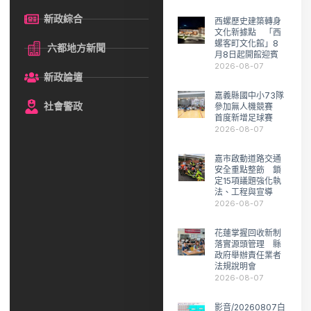
新政綜合
西螺歷史建築轉身
文化新據點 「西
螺客町文化館」8
六都地方新聞
月8日起開館迎賓
2026-08-07
新政論壇
嘉義縣國中小73隊
社會警政
參加無人機競賽
首度新增足球賽
2026-08-07
嘉市啟動道路交通
安全重點整飭 鎖
定15項議題強化執
法、工程與宣導
2026-08-07
花蓮掌握回收新制
落實源頭管理 縣
政府舉辦責任業者
法規說明會
2026-08-07
影音/20260807白