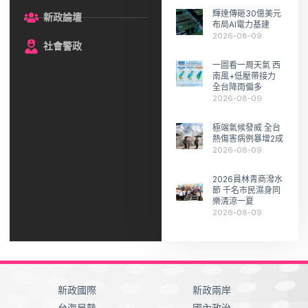
輝達傳砸30億美元
新政論壇
布局AI電力基建
2026-08-09
社會警政
一圖看一周天氣 西
南風+低壓帶接力
全台降雨偏多
2026-08-09
極端氣候發威 全台
熱傷害病例暴增2成
2026-08-09
2026員林青商潑水
節 千名市民濕身同
樂清涼一夏
2026-08-09
新政國際
新政兩岸
台海局勢
國內政治