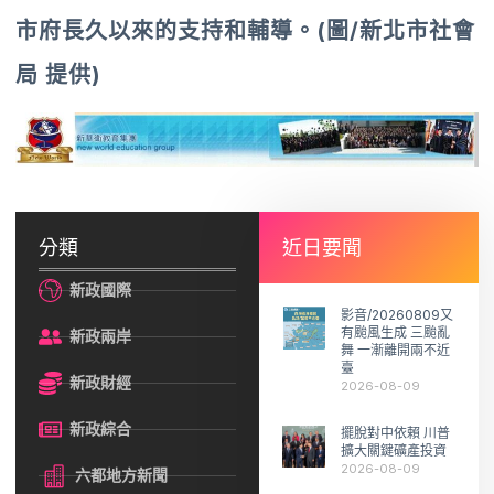
市府長久以來的支持和輔導。(圖/新北市社會
局 提供)
分類
近日要聞
新政國際
影音/20260809又
有颱風生成 三颱亂
新政兩岸
舞 一漸離開兩不近
臺
新政財經
2026-08-09
新政綜合
擺脫對中依賴 川普
擴大關鍵礦產投資
2026-08-09
六都地方新聞