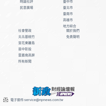
時論社評
臺中市
民意廣場
臺北市
臺南市
高雄市
地方綜合
社會警政
關於我們
北北基桃竹
免責聲明
宜花東離島
苗中彰投
雲嘉南高屏
所有新聞
電子郵件:service@npnews.com.tw