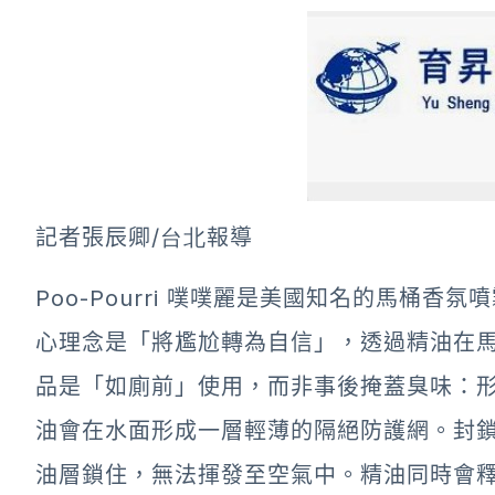
記者張辰卿
/台北
報導
Poo-Pourri 噗噗麗是美國知名的馬桶
心理念是「將尷尬轉為自信」，透過精油在
品是「如廁前」使用，而非事後掩蓋臭味：形成
油會在水面形成一層輕薄的隔絕防護網。封
油層鎖住，無法揮發至空氣中。精油同時會