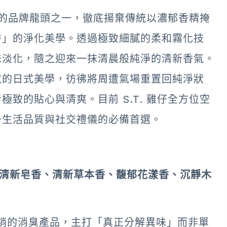
產品的品牌龍頭之一，徹底揚棄傳統以濃郁香精掩
香」的淨化美學。透過極致細膩的柔和霧化技
味淡化，隨之迎來一抹清晨般純淨的清新香氣。
斂的日式美學，彷彿將周遭氣場重置回純淨狀
致的貼心與清爽。目前 S.T. 雞仔全方位空
升生活品質與社交禮儀的必備首選。
所消臭噴霧清新皂香、清新草本香、馥郁花漾香、沉靜木
日本熱銷的消臭產品，主打「真正分解異味」而非單