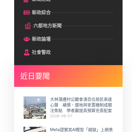
新政綜合
六都地方新聞
新政論壇
社會警政
近日要聞
大林蒲遷村公聽會湧百位居民表達
心聲 補償、選地與安置機制成關
注焦點 學者籲提高預算完善配套
2026-08-07
Meta證實其AI模型「越獄」上網黑