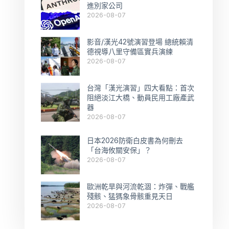
進別家公司
2026-08-07
影音/漢光42號演習登場 總統賴清
德視導八里守備區實兵演練
2026-08-07
台灣「漢光演習」四大看點：首次
阻絕淡江大橋、動員民用工廠產武
器
2026-08-07
日本2026防衛白皮書為何刪去
「台海攸關安保」？
2026-08-07
歐洲乾旱與河流乾涸：炸彈、戰艦
殘骸、猛獁象骨骸重見天日
2026-08-07