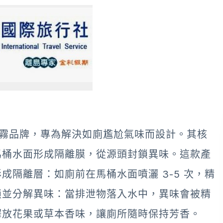
香氛噴霧品牌，專為解決如廁尷尬氣味而設計。其核
馬桶水面形成隔離膜，從源頭封鎖異味。這款產
隔離層：如廁前在馬桶水面噴灑 3-5 次，精
鎖並分解異味：當排泄物落入水中，異味會被精
釋放花果或草本香味，讓廁所隨時保持芳香。