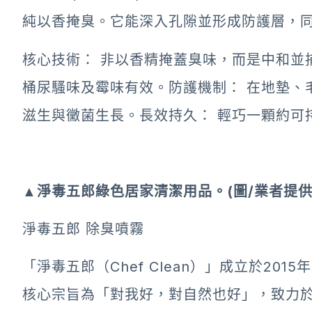
純以香掩臭。它能深入孔隙並形成防護層，
核心技術： 非以香精掩蓋臭味，而是中和並
桶尿騷味及霉味有效。防護機制： 在地墊、
滋生與黴菌生長。長效持久： 輕巧一顆約可持續
▲淨毒五郎綠色居家清潔用品。
(圖/
業
者
提
淨毒五郎 除臭噴霧
「淨毒五郎（Chef Clean）」成立於2
核心宗旨為「對我好，對自然也好」，致力