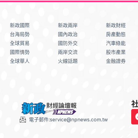
新政國際
新政兩岸
新政財經
台海局勢
國內政治
房產動態
全球貿易
國防外交
汽車綠能
國際情勢
兩岸交流
股市產業
全球華人
火線話題
金融證券
社
電子郵件:service@npnews.com.tw