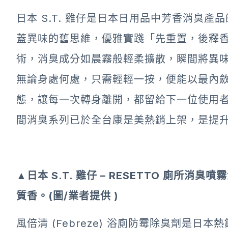
日本 S.T. 雞仔是日本日用品中芳香消臭
蓋異味的舊思維，優雅實踐「先重置，後釋
術，消臭成分如晨霧般輕柔擴散，瞬間將異
無論身處何處，只需輕輕一按，便能以最內
態，讓每一次轉身離開，都留給下一位使用者極
間消臭系列已於全台康是美熱銷上架，是提
▲日本 S.T. 雞仔 – RESETTO 廁
質香。
(圖/
業
者
提供
)
風倍清 (Febreze) 浴廁防霉除臭劑是