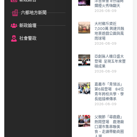
洋音樂會 8分鐘絢
爛煙火秀嗨翻天
2026-08-09
六都地方新聞
大村鄉斥資近
新政論壇
7,000萬 興建共融
地景遊戲公園與風
社會警政
雨球場
2026-08-09
亞創無人機日盛大
登場 呈現五年來豐
碩成果
2026-08-09
嘉義市「青領派」
第6屆登場 84位
青年跨校共學、學
長姐接棒傳承
2026-08-09
父親節「尋鹿趣」
熱鬧登場 鹿港廟
口潮市集串聯美
食、走讀帶動商圈
人潮