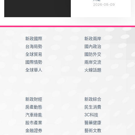
2026-08-09
新政國際
新政兩岸
台海局勢
國內政治
全球貿易
國防外交
國際情勢
兩岸交流
全球華人
火線話題
新政財經
新政綜合
房產動態
民生消費
汽車綠能
3C科技
股市產業
醫藥健康
金融證券
藝術文教