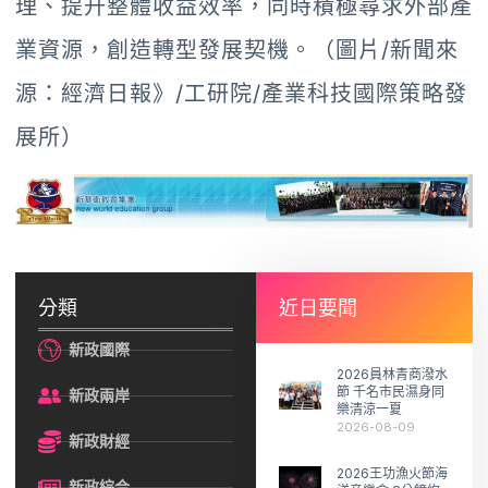
理、提升整體收益效率，同時積極尋求外部產
業資源，創造轉型發展契機。（圖片/新聞來
源：經濟日報》/工研院/產業科技國際策略發
展所）
分類
近日要聞
新政國際
2026員林青商潑水
節 千名市民濕身同
新政兩岸
樂清涼一夏
2026-08-09
新政財經
2026王功漁火節海
新政綜合