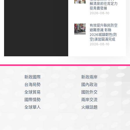
蘇清泉前往肯定力
挺青農發展
2026-08-10
有效提升縣民防空
避難意識 彰縣
2026城鎮韌性(防
空)演習圓滿完成
2026-08-10
新政國際
新政兩岸
台海局勢
國內政治
全球貿易
國防外交
國際情勢
兩岸交流
全球華人
火線話題