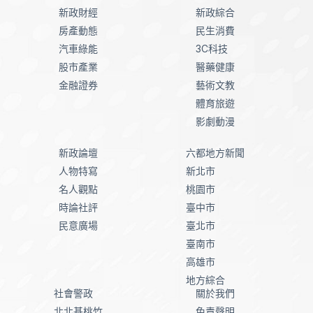
新政財經
新政綜合
房產動態
民生消費
汽車綠能
3C科技
股市產業
醫藥健康
金融證券
藝術文教
體育旅遊
影劇動漫
新政論壇
六都地方新聞
人物特寫
新北市
名人觀點
桃園市
時論社評
臺中市
民意廣場
臺北市
臺南市
高雄市
地方綜合
社會警政
關於我們
北北基桃竹
免責聲明