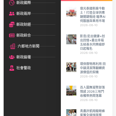
新政國際
億光泰國新廠今動
土！打造全球供應
新政兩岸
鏈關鍵樞紐 瞄準AI
伺服器與車用市場
新政財經
2026-08-10
新政綜合
影音/走出健康+划
出回憶+畫出幸福
五結善水同樂繪即
六都地方新聞
日起報名
2026-08-10
新政論壇
環保廢物再利用 田
社會警政
中鎮清潔隊翻轉資
源價值的契機
2026-08-10
百人圍舞凝聚部落
情感 2026三地門
收穫祭熱鬧落幕
2026-08-10
青農許凱翔龍眼蜂
蜜獲全國頭等獎