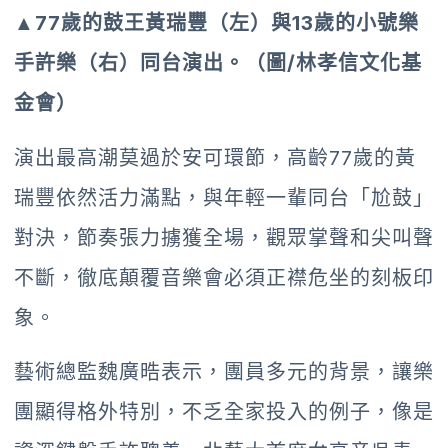
▲
77歲的鼓王黃瑞豐（左）與13歲的小號樂
手許樂（右）同台演出。（圖/林孝信文化基
金會）
演出最高潮莫過於安可環節，高齡77歲的黃
瑞豐依然活力滿點，與年輕一輩同台「尬鼓」
對決，節奏張力擄獲全場，觀眾掌聲和尖叫聲
不斷，徹底顛覆音樂會必須正襟危坐的刻板印
象。
藝術總監魏廣晧表示，團員多元的背景，讓樂
團顯得格外特別，不乏全家投入的例子，像是