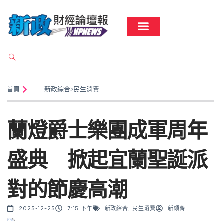
首頁
新政綜合
>
民生消費
蘭燈爵士樂團成軍周年
盛典 掀起宜蘭聖誕派
對的節慶高潮
2025-12-25
7:15 下午
新政綜合
,
民生消費
新頭條