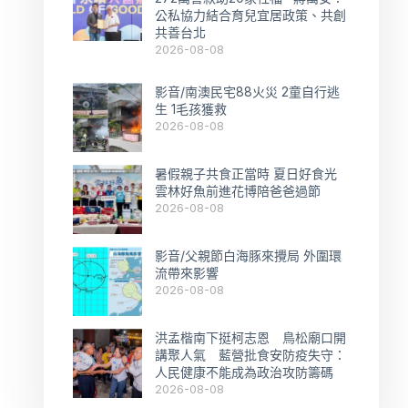
公私協力結合育兒宜居政策、共創
共善台北
2026-08-08
影音/南澳民宅88火災 2童自行逃
生 1毛孩獲救
2026-08-08
暑假親子共食正當時 夏日好食光
雲林好魚前進花博陪爸爸過節
2026-08-08
影音/父親節白海豚來攪局 外圍環
流帶來影響
2026-08-08
洪孟楷南下挺柯志恩 鳥松廟口開
講聚人氣 藍營批食安防疫失守：
人民健康不能成為政治攻防籌碼
2026-08-08