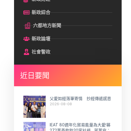
新政綜合
六都地方新聞
新政論壇
社會警政
近日要聞
父愛如經落筆寄情 抄經傳遞感恩
2026-08-08
IEAT 80週年化貿易能量為大愛!募
272萬善款助20家社福 蔣萬安：