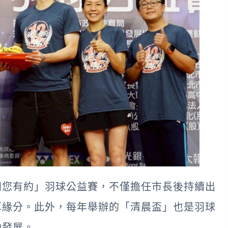
羽您有約」羽球公益賽，不僅擔任市長後持續出
厚緣分。此外，每年舉辦的「清晨盃」也是羽球
勃發展。