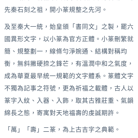
先秦石刻之祖，開小篆規整之先河。
及至秦大一統，始皇頒「書同文」之製，罷六
國異形文字，以小篆為官方正體。小篆刪繁就
簡、規整劃一，線條勻淨婉通、結構對稱均
衡，無斜撇硬捺之鋒芒，有溫潤中和之氣度，
成為華夏最早統一規範的文字體系。篆體文字
不獨為記事之符號，更為祈福之載體，古人以
篆字入紋、入器、入飾，取其古雅莊重、氣韻
綿長之態，寄寓對天地福壽的虔誠期許。
「萬」「壽」二篆，為上古吉字之典範。