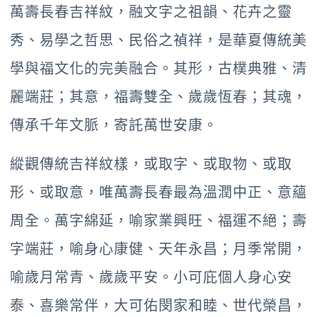
萬壽長春吉祥紋，融文字之祖韻、花卉之靈
秀、易學之哲思、民俗之禎祥，是華夏傳統美
學與福文化的完美融合。其形，古樸典雅、清
麗端莊；其意，福壽雙全、歲歲恆春；其魂，
傳承千年文脈，寄託萬世安康。
縱觀傳統吉祥紋樣，或取字、或取物、或取
形、或取意，唯萬壽長春最為溫潤中正、意蘊
周全。萬字綿延，喻家業興旺、福運不絕；壽
字端莊，喻身心康健、天年永昌；月季常開，
喻歲月常青、歲歲平安。小可庇個人身心安
泰、喜樂常伴，大可佑閔家和睦、世代榮昌，