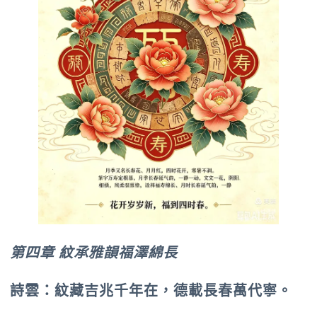
第四章 紋承雅韻福澤綿長
詩雲：紋藏吉兆千年在，德載長春萬代寧。