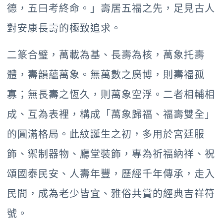
德，五曰考終命。」壽居五福之先，足見古人
對安康長壽的極致追求。
二篆合璧，萬載為基、長壽為核，萬象托壽
體，壽韻蘊萬象。無萬數之廣博，則壽福孤
寡；無長壽之恆久，則萬象空浮。二者相輔相
成、互為表裡，構成「萬象歸福、福壽雙全」
的圓滿格局。此紋誕生之初，多用於宮廷服
飾、禦制器物、廳堂裝飾，專為祈福納祥、祝
頌國泰民安、人壽年豐，歷經千年傳承，走入
民間，成為老少皆宜、雅俗共賞的經典吉祥符
號。