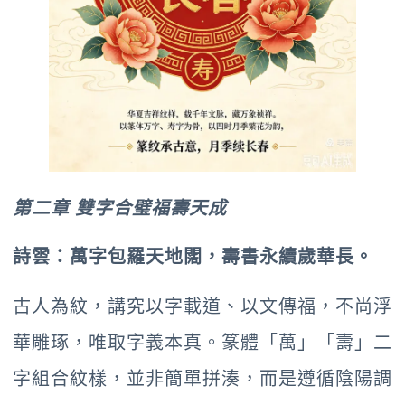
第二章 雙字合璧福壽天成
詩雲：萬字包羅天地闊，壽書永續歲華長。
古人為紋，講究以字載道、以文傳福，不尚浮
華雕琢，唯取字義本真。篆體「萬」「壽」二
字組合紋樣，並非簡單拼湊，而是遵循陰陽調