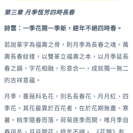
第三章 月季恆芳四時長春
詩雲：一季花開一季新，經年不絕四時春。
若說篆字為福壽之骨，則月季為長春之魂。萬
壽長春紋樣，以雙篆立福壽之本，以月季延長
春之韻，字花相融，形意合一，成就獨一無二
的吉祥意蘊。
月季，薔薇科名花，別名長春花、月月紅、四
季花。其花最異於百花者，在於花期無盡、寒
暑。桃李隨春而落，荷菊逐季而開，唯月季自
春徂冬、月月開花、終年不絕。 《花鏡》有