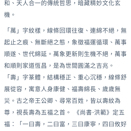
和、天人合一的傳統哲思，暗藏精妙文化玄
機。
「萬」字紋樣，線條回環往復、連綿不絕，無
起止之痕、無斷絕之態，象徵福運循環、萬事
順遂、世代綿延。萬象更新則生機不絕，萬事
和順則家道恆昌，是為世間圓滿之吉兆。
「壽」字篆體，結構穩正、重心沉穩，線條舒
展從容，寓意人身康健、福壽綿長、歲歲無
災。古之帝王公卿、尋常百姓，皆以壽紋為
尊，視長壽為五福之首。 《尚書·洪範》定五
福：「一曰壽，二曰富，三曰康寧，四曰攸好