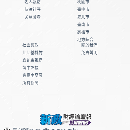
名人觀點
桃園市
時論社評
臺中市
民意廣場
臺北市
臺南市
高雄市
地方綜合
社會警政
關於我們
北北基桃竹
免責聲明
宜花東離島
苗中彰投
雲嘉南高屏
所有新聞
電子郵件:service@npnews.com.tw