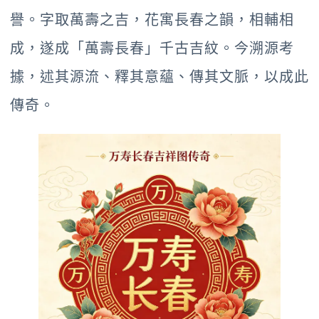
譽。字取萬壽之吉，花寓長春之韻，相輔相
成，遂成「萬壽長春」千古吉紋。今溯源考
據，述其源流、釋其意蘊、傳其文脈，以成此
傳奇。