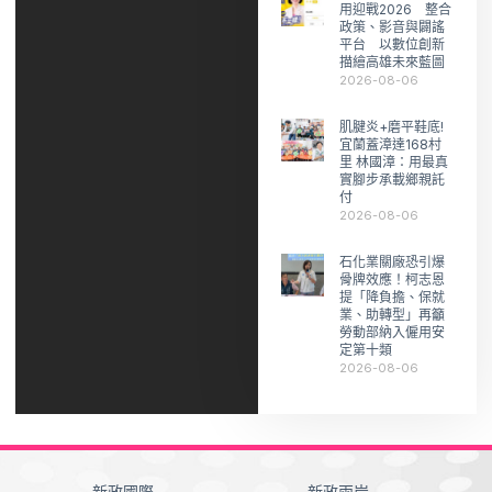
用迎戰2026 整合
政策、影音與闢謠
平台 以數位創新
描繪高雄未來藍圖
2026-08-06
肌腱炎+磨平鞋底!
宜蘭蓋漳達168村
里 林國漳：用最真
實腳步承載鄉親託
付
2026-08-06
石化業關廠恐引爆
骨牌效應！柯志恩
提「降負擔、保就
業、助轉型」再籲
勞動部納入僱用安
定第十類
2026-08-06
新政國際
新政兩岸