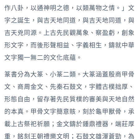
作八卦，以通神明之德，以類萬物之情。」文
字之誕生，與吉天地同道，與吉天地同道，與
吉天兇同源。上古先民觀萬象、察盈虧，創象
形文字，而後形聲相益、字義相生，鑄就中華
文字獨一無二的文化底蘊。
篆書分為大篆、小篆二類。大篆涵蓋殷商甲骨
文、商周金文、先秦石鼓文，字體古樸拙厚、
形態自由，留存著先民質樸的審美與天地自然
的本真。甲骨文字簡意賅，刻於龜甲獸骨，承
載上古祭祀祈願；金文鑄於鍾鼎禮器，端莊厚
重，銘刻王朝禮樂文明；石鼓文雄渾蒼勁，為