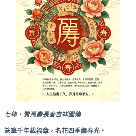
七律‧贊萬壽長春吉祥圖傳
篆筆千年載福章，名花四季續春光。