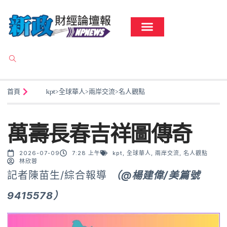
首頁
kpt
>
全球華人
>
兩岸交流
>
名人觀點
萬壽長春吉祥圖傳奇
2026-07-09
7:28 上午
kpt
,
全球華人
,
兩岸交流
,
名人觀點
林欣蓉
記者陳苗生/綜合報導
（@楊建偉/美篇號
9415578）