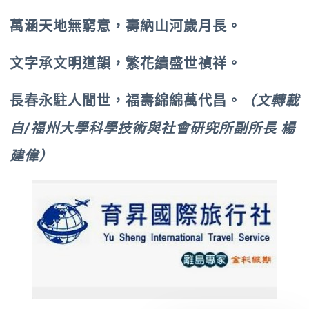
萬涵天地無窮意，壽納山河歲月長。
文字承文明道韻，繁花續盛世禎祥。
長春永駐人間世，福壽綿綿萬代昌。
（文轉載
自/福州大學科學技術與社會研究所副所長 楊
建偉）