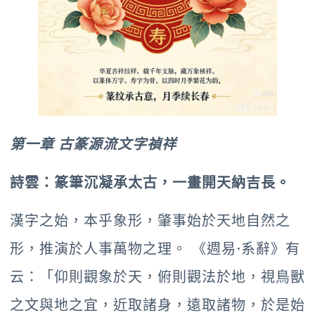
第一章 古篆源流文字禎祥
詩雲：篆筆沉凝承太古，一畫開天納吉長。
漢字之始，本乎象形，肇事始於天地自然之
形，推演於人事萬物之理。 《週易·系辭》有
云：「仰則觀象於天，俯則觀法於地，視鳥獸
之文與地之宜，近取諸身，遠取諸物，於是始