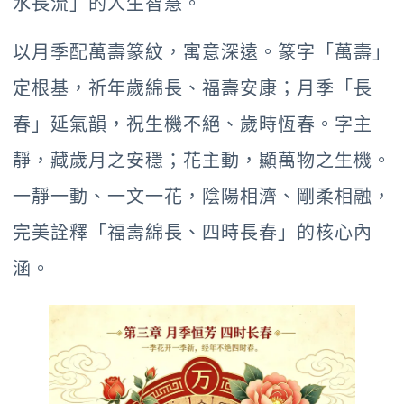
水長流」的人生智慧。
以月季配萬壽篆紋，寓意深遠。篆字「萬壽」
定根基，祈年歲綿長、福壽安康；月季「長
春」延氣韻，祝生機不絕、歲時恆春。字主
靜，藏歲月之安穩；花主動，顯萬物之生機。
一靜一動、一文一花，陰陽相濟、剛柔相融，
完美詮釋「福壽綿長、四時長春」的核心內
涵。