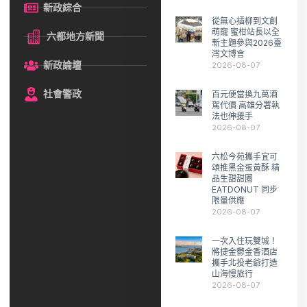
新政綜合
從無心插柳到文創
萌寵 蜜柑站長以全
六都地方新聞
新主題參與2026臺
灣文博會
新政論壇
2026-08-07
社會警政
百元便當換九萬酒
駕代價 高雄分署執
法也伸援手
2026-08-07
六松今苑攜手宜可
頌推黑金蛋黃酥 精
品生甜甜圈
EATDONUT 同步
限量供應
2026-08-07
一次入住玩雙城！
將捷金鬱金香酒店
攜手北投老爺打造
山海慢旅行
2026-08-07