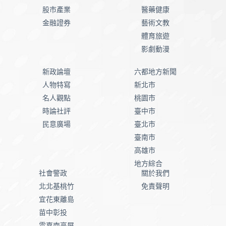
股市產業
醫藥健康
金融證券
藝術文教
體育旅遊
影劇動漫
新政論壇
六都地方新聞
人物特寫
新北市
名人觀點
桃園市
時論社評
臺中市
民意廣場
臺北市
臺南市
高雄市
地方綜合
社會警政
關於我們
北北基桃竹
免責聲明
宜花東離島
苗中彰投
雲嘉南高屏