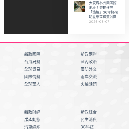
大安森林公園國際
地段！樂揚建設
「翡格」36坪擁抱
明星學區與雙公園
2026-08-07
新政國際
新政兩岸
台海局勢
國內政治
全球貿易
國防外交
國際情勢
兩岸交流
全球華人
火線話題
新政財經
新政綜合
房產動態
民生消費
汽車綠能
3C科技