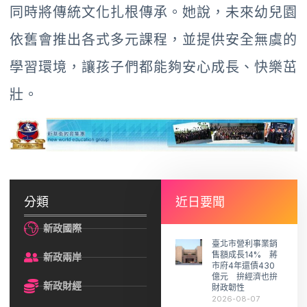
同時將傳統文化扎根傳承。她說，未來幼兒園
依舊會推出各式多元課程，並提供安全無虞的
學習環境，讓孩子們都能夠安心成長、快樂茁
壯。
分類
近日要聞
新政國際
臺北市營利事業銷
售額成長14% 蔣
新政兩岸
市府4年還債430
億元 拚經濟也拚
新政財經
財政韌性
2026-08-07