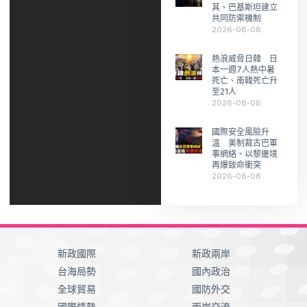
其、巴基斯坦建立
共同防禦機制
2026-08-08
熱浪威脅日韓 日
本一週7人熱中暑
死亡、南韓死亡升
至21人
2026-08-08
國際安全風險升
溫 美制裁古巴軍
事網絡、以黎邊境
再爆致命衝突
2026-08-08
新政國際
新政兩岸
台海局勢
國內政治
全球貿易
國防外交
國際情勢
兩岸交流