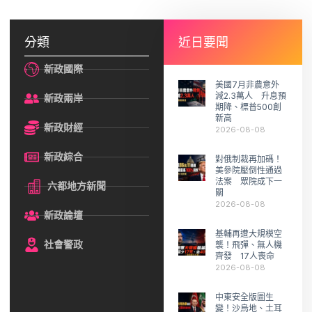
分類
近日要聞
新政國際
美國7月非農意外
減2.3萬人 升息預
新政兩岸
期降、標普500創
新高
新政財經
2026-08-08
新政綜合
對俄制裁再加碼！
美參院壓倒性通過
法案 眾院成下一
六都地方新聞
關
2026-08-08
新政論壇
基輔再遭大規模空
社會警政
襲！飛彈、無人機
齊發 17人喪命
2026-08-08
中東安全版圖生
變！沙烏地、土耳