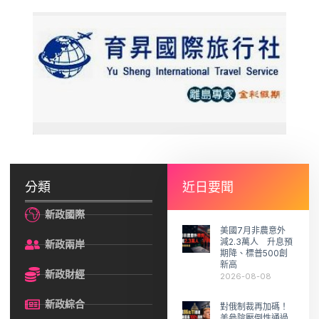
分類
近日要聞
新政國際
美國7月非農意外
減2.3萬人 升息預
新政兩岸
期降、標普500創
新高
新政財經
2026-08-08
新政綜合
對俄制裁再加碼！
美參院壓倒性通過