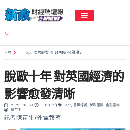
首頁
kpt
>
國際經貿
>
新政國際
>
金融證券
脫歐十年 對英國經濟的
影響愈發清晰
2026-06-26
5:00 上午
kpt
,
國際經貿
,
新政國際
,
金融證券
陳苗生
記者陳苗生/外電報導