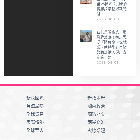
里 林國漳：用最真
實腳步承載鄉親託
付
2026-08-06
石化業關廠恐引爆
骨牌效應！柯志恩
提「降負擔、保就
業、助轉型」再籲
勞動部納入僱用安
定第十類
2026-08-06
新政國際
新政兩岸
台海局勢
國內政治
全球貿易
國防外交
國際情勢
兩岸交流
全球華人
火線話題