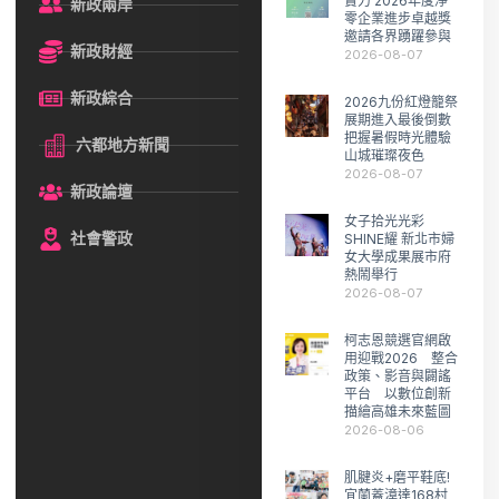
實力 2026年度淨
新政兩岸
零企業進步卓越獎
邀請各界踴躍參與
新政財經
2026-08-07
新政綜合
2026九份紅燈籠祭
展期進入最後倒數
把握暑假時光體驗
六都地方新聞
山城璀璨夜色
2026-08-07
新政論壇
女子拾光光彩
社會警政
SHINE耀 新北市婦
女大學成果展市府
熱鬧舉行
2026-08-07
柯志恩競選官網啟
用迎戰2026 整合
政策、影音與闢謠
平台 以數位創新
描繪高雄未來藍圖
2026-08-06
肌腱炎+磨平鞋底!
宜蘭蓋漳達168村