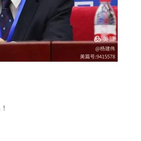
。
狼！
！