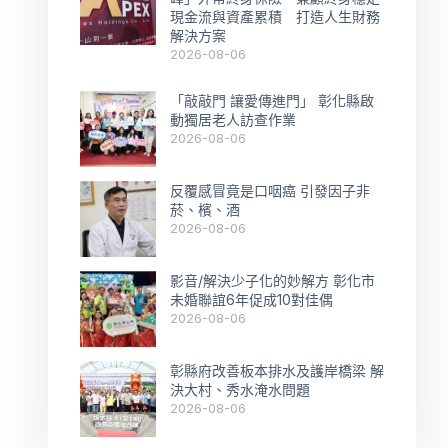
現金流與資產累積 打造人生財務
解決方案
2026-08-06
「敲敲門 讓愛傳進門」 彰化縣啟
動獨居老人訪查作業
2026-08-06
反覆感冒竟是口咽癌 引發因子非
菸、檳、酒
2026-08-06
影音/解決少子化的妙解方 彰化市
未婚聯誼6年促成10對佳偶
2026-08-06
彰縣府改善板本排水及護岸橋梁 解
決大村、秀水淹水問題
2026-08-06