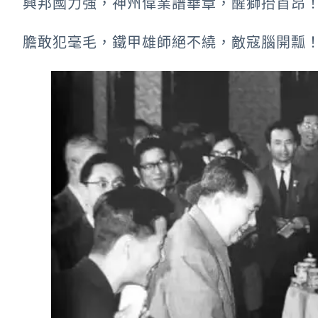
興邦國力強，神州偉業譜華章，醒獅抬首昂
膽敢犯毫毛，鐵甲雄師絕不繞，敵寇腦開瓢