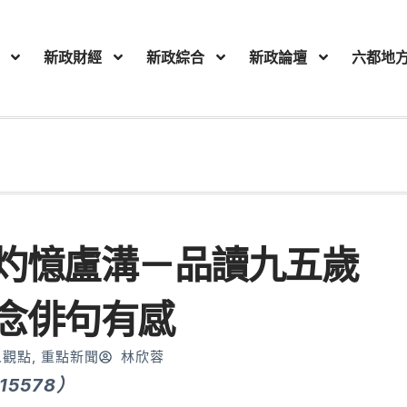
新政財經
新政綜合
新政論壇
六都地
灼憶盧溝－品讀九五歲
念俳句有感
人觀點
,
重點新聞
林欣蓉
15578）