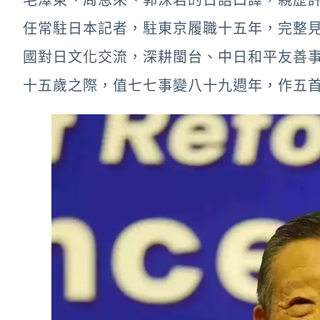
毛澤東、周恩來、郭沫若的日語口譯，親歷許
任常駐日本記者，駐東京履職十五年，完整
國對日文化交流，深耕閩台、中日和平友善事
十五歲之際，值七七事變八十九週年，作五