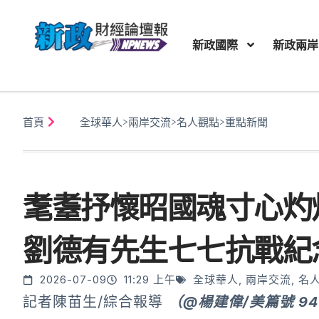
新政國際
新政兩岸
首頁
全球華人
>
兩岸交流
>
名人觀點
>
重點新聞
耄耋抒懷昭國魂寸心灼
劉德有先生七七抗戰紀
2026-07-09
11:29 上午
全球華人
,
兩岸交流
,
名
記者陳苗生/綜合報導
（@楊建偉/美篇號 94