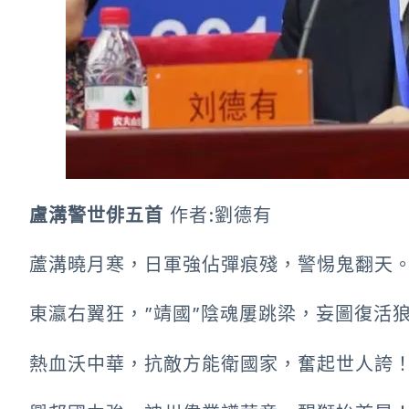
盧溝警世俳五首
作者:劉德有
蘆溝曉月寒，日軍強佔彈痕殘，警惕鬼翻天
東瀛右翼狂，”靖國”陰魂屢跳梁，妄圖復活
熱血沃中華，抗敵方能衛國家，奮起世人誇