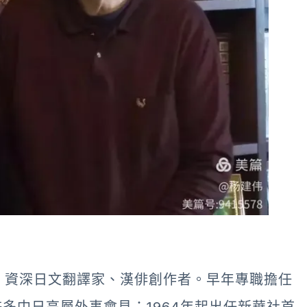
長、資深日文翻譯家、漢俳創作者。早年專職擔任