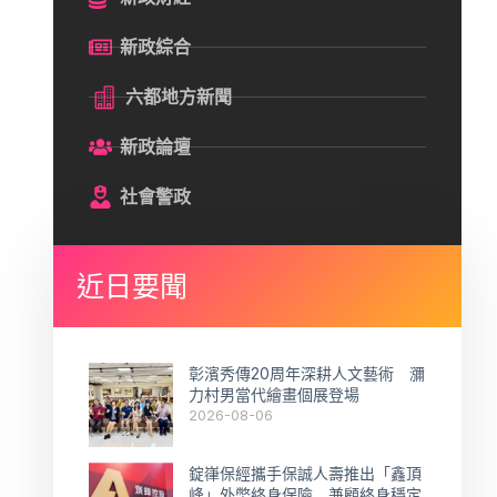
新政綜合
六都地方新聞
新政論壇
社會警政
近日要聞
彰濱秀傳20周年深耕人文藝術 瀰
力村男當代繪畫個展登場
2026-08-06
錠嵂保經攜手保誠人壽推出「鑫頂
峰」外幣終身保險 兼顧終身穩定