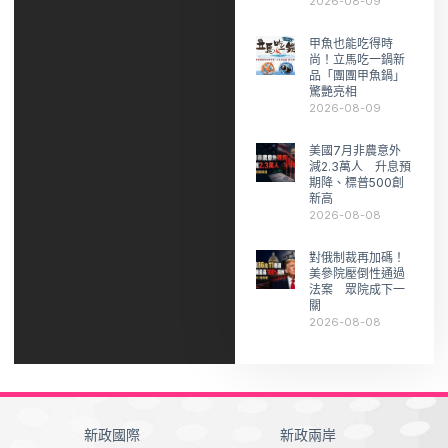
2026-08-09
甲魚也能吃得時
尚！立馬吃一鍋新
品「團團甲魚鍋」
驚艷亮相
2026-08-09
美國7月非農意外
減2.3萬人 升息預
期降、標普500創
新高
2026-08-08
對俄制裁再加碼！
美參院壓倒性通過
法案 眾院成下一
關
2026-08-08
新政國際
新政兩岸