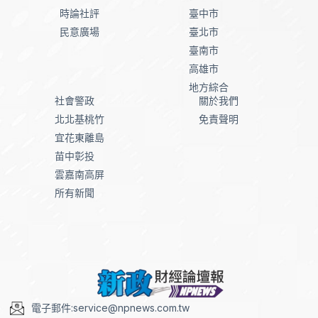
時論社評
臺中市
民意廣場
臺北市
臺南市
高雄市
地方綜合
社會警政
關於我們
北北基桃竹
免責聲明
宜花東離島
苗中彰投
雲嘉南高屏
所有新聞
電子郵件:service@npnews.com.tw