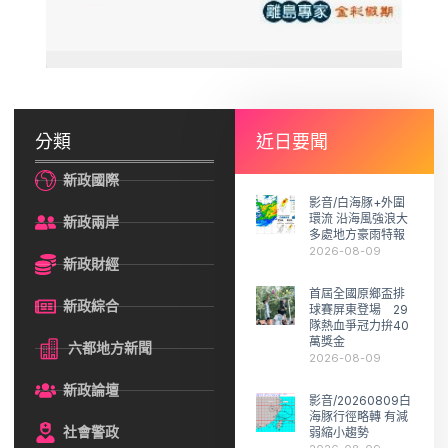
分類
近日要聞
新政國際
影音/白海豚+外圍
環流 沿海風強浪大
新政兩岸
多處地方豪雨特報
2026-08-09
新政財經
首屆全國原鄉盃排
新政綜合
球賽屏東登場 29
隊熱血爭冠力拚40
萬獎金
六都地方新聞
2026-08-09
新政論壇
影音/20260809白
海豚行徑略轉 有減
社會警政
弱縮小趨勢