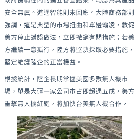
政府機構在內的獨立審查結果，均認為其產品
安全無虞。道通智能則未回應。大陸商務部則
強調，這是典型的市場扭曲和單邊霸凌，敦促
美方停止錯誤做法，立即撤銷有關措施；若美
方繼續一意孤行，陸方將堅決採取必要措施，
堅定維護陸企的正當權益。
根據統計，陸企長期掌握美國多數無人機市
場，單是大疆一家公司市占即超過五成，美方
重擊無人機紅鏈，將加快台美無人機合作。