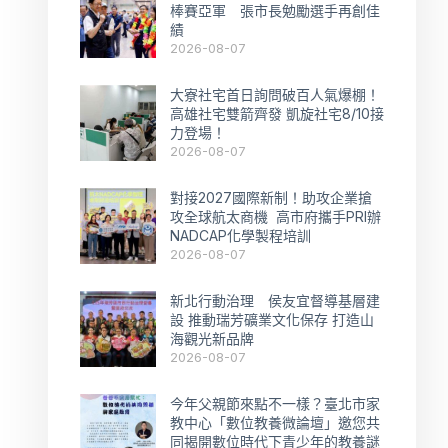
棒賽亞軍 張市長勉勵選手再創佳
績
2026-08-07
大寮社宅首日詢問破百人氣爆棚！
高雄社宅雙箭齊發 凱旋社宅8/10接
力登場！
2026-08-07
對接2027國際新制！助攻企業搶
攻全球航太商機 高市府攜手PRI辦
NADCAP化學製程培訓
2026-08-07
新北行動治理 侯友宜督導基層建
設 推動瑞芳礦業文化保存 打造山
海觀光新品牌
2026-08-07
今年父親節來點不一樣？臺北市家
教中心「數位教養微論壇」邀您共
同揭開數位時代下青少年的教養謎