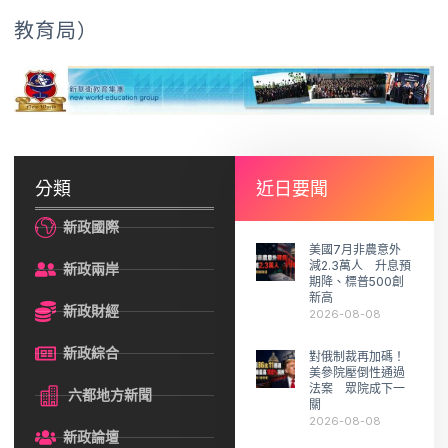
教育局）
分類
近日要聞
新政國際
美國7月非農意外
減2.3萬人 升息預
新政兩岸
期降、標普500創
新高
新政財經
2026-08-08
新政綜合
對俄制裁再加碼！
美參院壓倒性通過
法案 眾院成下一
六都地方新聞
關
2026-08-08
新政論壇