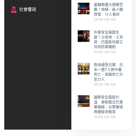
基輔再遭大規模空
社會警政
襲！飛彈、無人機
齊發 17人喪命
2026-08-08
中東安全版圖生
變！沙烏地、土耳
其、巴基斯坦建立
共同防禦機制
2026-08-08
熱浪威脅日韓 日
本一週7人熱中暑
死亡、南韓死亡升
至21人
2026-08-08
國際安全風險升
溫 美制裁古巴軍
事網絡、以黎邊境
再爆致命衝突
2026-08-08