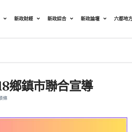
新政財經
新政綜合
新政論壇
六都地
18鄉鎮市聯合宣導
頭條