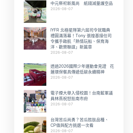
中元祭祀新風尚 紙錢減量護空品
2026-08-07
IYFR 北極星隊第六屆司令就職典
禮圓滿落幕！Tony 張煌基接任司
令攜手啟航「熱情玩船、保育海
洋、歡樂聯誼」新篇章
2026-08-07
透過2026國際少年運動會見證 花
蓮環保餐具傳遞低碳永續精神
2026-08-07
電子煙大舉入侵校園！台南藍軍議
員林燕祝怒批南市府
2026-08-07
台灣苦瓜尚勇？苦瓜胜肽品種、
CP值與配方挑選一次看
2026-08-07