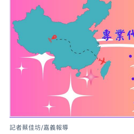
記者蔡佳坊/嘉義報導