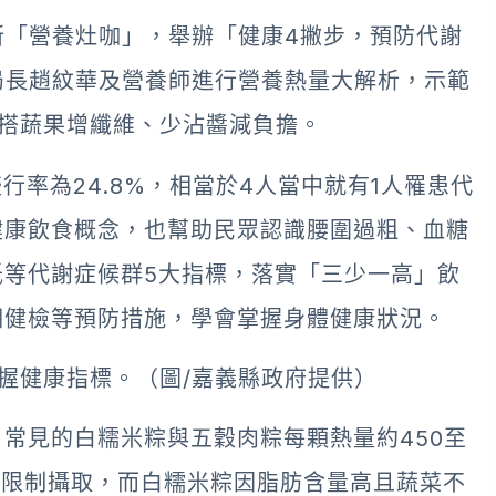
所「營養灶咖」，舉辦「健康4撇步，預防代謝
局長趙紋華及營養師進行營養熱量大解析，示範
搭蔬果增纖維、少沾醬減負擔。
行率為24.8%，相當於4人當中就有1人罹患代
健康飲食概念，也幫助民眾認識腰圍過粗、血糖
等代謝症候群5大指標，落實「三少一高」飲
期健檢等預防措施，學會掌握身體健康狀況。
握健康指標。（圖/嘉義縣政府提供）
常見的白糯米粽與五穀肉粽每顆熱量約450至
無限制攝取，而白糯米粽因脂肪含量高且蔬菜不