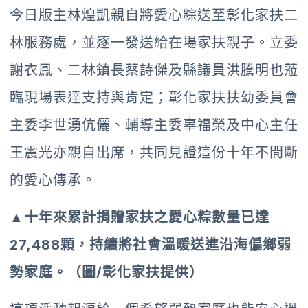
今日版主林煌凱親自將愛心粽送至彰化家扶二
林服務處，並逐一發送給在場家扶親子。立委
謝衣鳯、二林鎮長蔡詩傑及縣議員洪騰明也蒞
臨現場表達支持與肯定；彰化家扶扶幼委員會
主委李世湧伉儷、輔導主委辜福榮及中心主任
王震光亦親自出席，共同見證這份十年不間斷
的愛心傳承。
▲十年來累計捐贈家扶之愛心粽數量已達
27,488顆，持續將社會溫暖送進沿海偏鄉弱
勢家庭。（圖/彰化家扶提供）