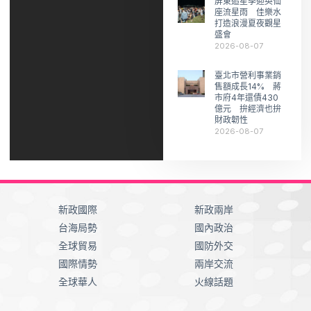
屏東追星季迎英仙
座流星雨 佳樂水
打造浪漫夏夜觀星
盛會
2026-08-07
臺北市營利事業銷
售額成長14% 蔣
市府4年還債430
億元 拚經濟也拚
財政韌性
2026-08-07
新政國際
新政兩岸
台海局勢
國內政治
全球貿易
國防外交
國際情勢
兩岸交流
全球華人
火線話題