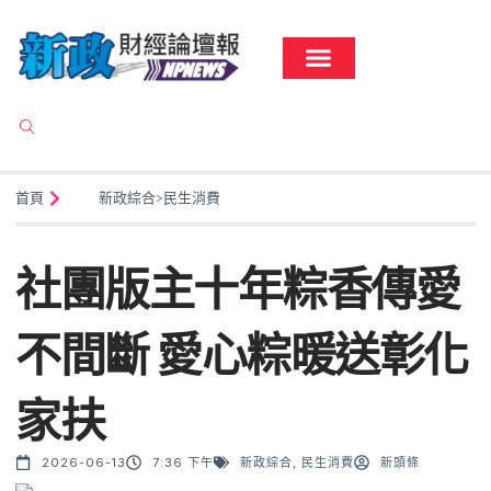
首頁
新政綜合
>
民生消費
社團版主十年粽香傳愛
不間斷 愛心粽暖送彰化
家扶
2026-06-13
7:36 下午
新政綜合
,
民生消費
新頭條