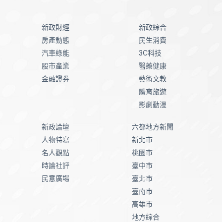
新政財經
新政綜合
房產動態
民生消費
汽車綠能
3C科技
股市產業
醫藥健康
金融證券
藝術文教
體育旅遊
影劇動漫
新政論壇
六都地方新聞
人物特寫
新北市
名人觀點
桃園市
時論社評
臺中市
民意廣場
臺北市
臺南市
高雄市
地方綜合