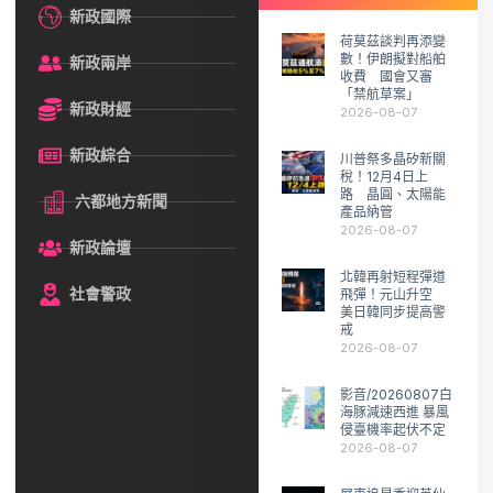
新政國際
荷莫茲談判再添變
數！伊朗擬對船舶
新政兩岸
收費 國會又審
「禁航草案」
新政財經
2026-08-07
新政綜合
川普祭多晶矽新關
稅！12月4日上
路 晶圓、太陽能
六都地方新聞
產品納管
2026-08-07
新政論壇
北韓再射短程彈道
社會警政
飛彈！元山升空
美日韓同步提高警
戒
2026-08-07
影音/20260807白
海豚減速西進 暴風
侵臺機率起伏不定
2026-08-07