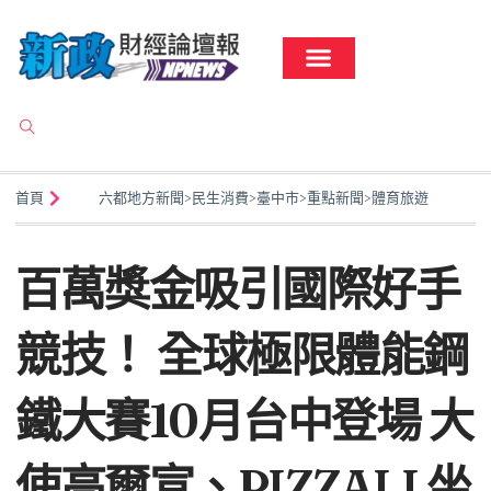
首頁
六都地方新聞
>
民生消費
>
臺中市
>
重點新聞
>
體育旅遊
百萬獎金吸引國際好手
競技！ 全球極限體能鋼
鐵大賽10月台中登場 大
使高爾宣、PIZZALI 坐