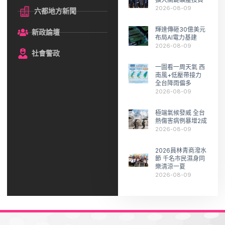
2026-08-09
六都地方新聞
輝達傳砸30億美元
新政論壇
布局AI電力基建
2026-08-09
社會警政
一圖看一周天氣 西
南風+低壓帶接力
全台降雨偏多
2026-08-09
極端氣候發威 全台
熱傷害病例暴增2成
2026-08-09
2026員林青商潑水
節 千名市民濕身同
樂清涼一夏
2026-08-09