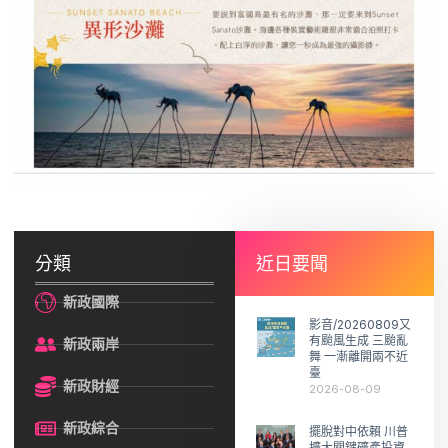
分類
近日要聞
新政國際
影音/20260809又
有颱風生成 三颱亂
新政兩岸
舞 一漸離開兩不近
臺
新政財經
2026-08-09
新政綜合
擺脫對中依賴 川普
擴大關鍵礦產投資