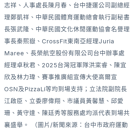
志祥、人事處長陳月春、台中捷運公司副總經
理鄭凱祥、中華民國體育運動總會執行副秘書
長張武隆、中華民國文化休閒運動協會名譽理
事長秦熙嶽、CrossFit東南亞經理Juria
Maree、長榮航空股份有限公司台中辦事處
經理卓秋君、2025台灣冠軍隊洪寀睿、陳宜
欣及林力瑋、賽事推廣組宣傳大使高爾宣
OSN及PizzaLi等均到場支持；立法院副院長
江啟臣、立委廖偉翔、市議員黃馨慧、邱愛
珊、黃守達、陳廷秀等服務處均派代表到場共
襄盛舉。 （圖片/新聞來源：台中市政府運動