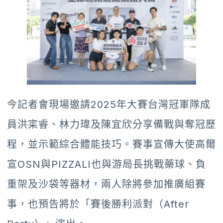
今記者會現場邀請2025年大賽台灣冠軍隊成
員洪寀睿、林力瑋及陳宜欣分享備戰與奪冠歷
程，並示範綜合體能技巧。賽事宣傳大使高爾
宣OSN與PIZZALI也與游局長挑戰藥球、負
重架及沙袋等器材，兩人除將參加推廣組賽
事，也預告將於「賽後勝利派對（After