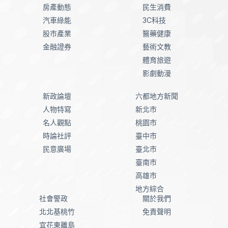
房產動態
民生消費
汽車綠能
3C科技
股市產業
醫藥健康
金融證券
藝術文教
體育旅遊
影劇動漫
新政論壇
六都地方新聞
人物特寫
新北市
名人觀點
桃園市
時論社評
臺中市
民意廣場
臺北市
臺南市
高雄市
地方綜合
社會警政
關於我們
北北基桃竹
免責聲明
宜花東離島