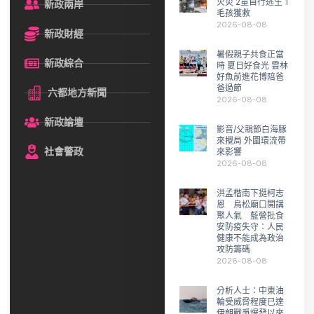
火災 2童自行逃生 1
新政兩岸
毛孩獲救
2026-08-08
新政財經
暑假親子共食正當
新政綜合
時 夏日好食光 雲林
好魚前進花博陪爸
爸過節
六都地方新聞
2026-08-08
新政論壇
影音/父親節白海豚
來攪局 外圍環流帶
社會警政
來影響
2026-08-08
洪孟楷南下挺柯志
恩 鳥松廟口開講
聚人氣 藍營批食
安防疫失守：人民
健康不能成為政治
攻防籌碼
2026-08-08
分析人士：中東油
輪受威脅程度已達
伊朗戰爭爆發以來