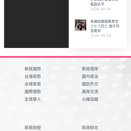
最高水平
2026-08-08
泰國校園槍擊案至
少七人死亡 槍手同
告斃命
2026-08-08
新政國際
新政兩岸
台海局勢
國內政治
全球貿易
國防外交
國際情勢
兩岸交流
全球華人
火線話題
新政財經
新政綜合