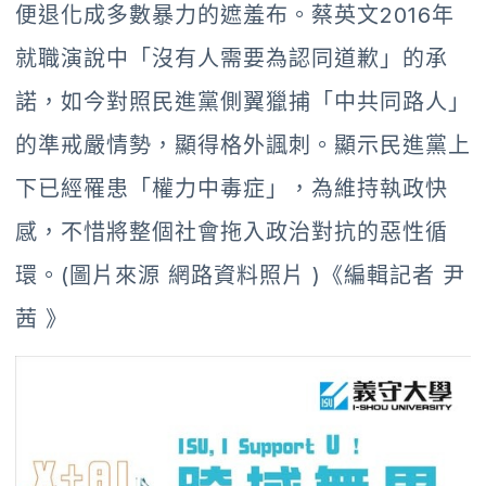
便退化成多數暴力的遮羞布。蔡英文2016年
就職演說中「沒有人需要為認同道歉」的承
諾，如今對照民進黨側翼獵捕「中共同路人」
的準戒嚴情勢，顯得格外諷刺。顯示民進黨上
下已經罹患「權力中毒症」，為維持執政快
感，不惜將整個社會拖入政治對抗的惡性循
環。(圖片來源 網路資料照片 )《編輯記者 尹
茜 》