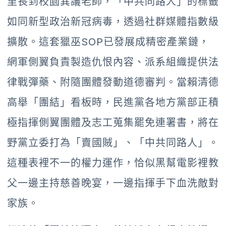
里長到校園異議老師，「中共同路人」的標籤
如同新型政治新冠病毒，透過社群媒體指數級
擴散。這套獵巫SOP已發展成精密產業鏈，
網軍側翼負責製造仇恨內容、派系組織提供法
律戰彈藥、附隨團體發動道德審判。當賴清德
高舉「團結」看板時，民進黨各地方黨部正積
極指揮側翼團體及志工蒐集罷免連署書，將在
野黨立委打為「賣國賊」、「中共同路人」。
這種表裡不一的權力運作，恰似黑幫電影裡教
父一邊主持慈善晚宴，一邊指揮手下血洗敵對
家族。