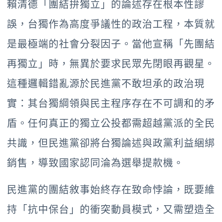
賴清德「團結拚獨立」的論述存在根本性謬
誤，台獨作為高度爭議性的政治工程，本質就
是最極端的社會分裂因子。當他宣稱「先團結
再獨立」時，無異於要求民眾先閉眼再觀星。
這種邏輯錯亂源於民進黨不敢坦承的政治現
實：其台獨綱領與民主程序存在不可調和的矛
盾。任何真正的獨立公投都需超越黨派的全民
共識，但民進黨卻將台獨論述與政黨利益綑綁
銷售，導致國家認同淪為選舉提款機。
民進黨的團結敘事始終存在致命悖論，既要維
持「抗中保台」的衝突動員模式，又需塑造全