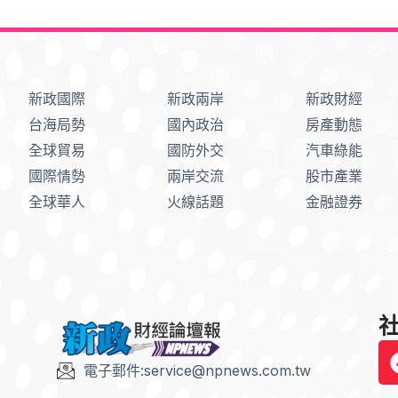
新政國際
新政兩岸
新政財經
台海局勢
國內政治
房產動態
全球貿易
國防外交
汽車綠能
國際情勢
兩岸交流
股市產業
全球華人
火線話題
金融證券
社
電子郵件:service@npnews.com.tw