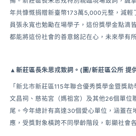
揚。新莊區長朱思戎特別親臨現場致詞，誠
年共慷慨捐贈新臺幣173萬5,000元整，
員張永寬也勉勵在場學子，這份獎學金點滴
都能將這份社會的善意銘記在心，未來學有
▲新莊區長朱思戎致詞。(圖/新莊區公所 提供
「新北市新莊區115年聯合優秀獎學金暨獎
文昌祠、慈祐宮（媽祖宮）及其他26個單位
尾。今年總計有高達30個愛心單位，涵蓋在
應，受獎對象橫跨不同學齡階段，彰顯社會