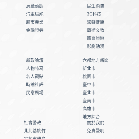
房產動態
民生消費
汽車綠能
3C科技
股市產業
醫藥健康
金融證券
藝術文教
體育旅遊
影劇動漫
新政論壇
六都地方新聞
人物特寫
新北市
名人觀點
桃園市
時論社評
臺中市
民意廣場
臺北市
臺南市
高雄市
地方綜合
社會警政
關於我們
北北基桃竹
免責聲明
宜花東離島