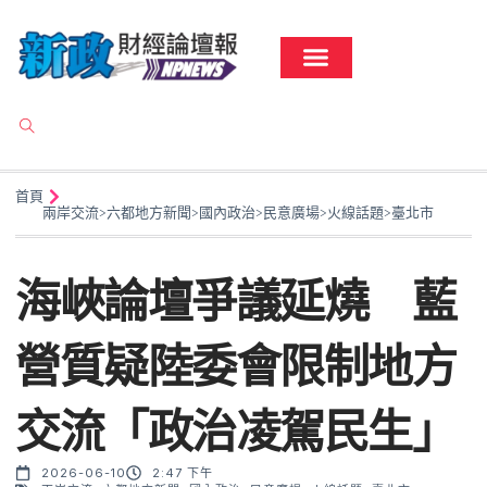
首頁
兩岸交流
>
六都地方新聞
>
國內政治
>
民意廣場
>
火線話題
>
臺北市
海峽論壇爭議延燒 藍
營質疑陸委會限制地方
交流「政治凌駕民生」
2026-06-10
2:47 下午