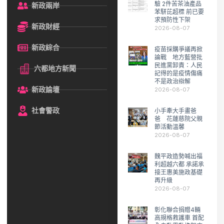
驗 2件苦茶油產品
新政兩岸
苯駢芘超標 前已要
求預防性下架
新政財經
2026-08-07
新政綜合
疫苗採購爭議再掀
論戰 地方藍營批
民進黨卸責：人民
六都地方新聞
記得的是疫情傷痛
不是政治辯解
新政論壇
2026-08-07
社會警政
小手牽大手畫爸
爸 花蓮慈院父親
節活動溫馨
2026-08-07
魏平政造勢喊出福
利超越六都 承諾承
接王惠美施政基礎
再升級
2026-08-07
彰化聯合捐贈4輛
高規格救護車 首配