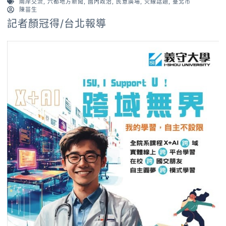
兩岸交流
,
六都地方新聞
,
國內政治
,
民意廣場
,
火線話題
,
臺北市
陳苗生
記者顏冠得/台北報導