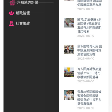
鏈關鍵樞紐 瞄準AI
六都地方新聞
伺服器與車用市場
2026-08-10
新政論壇
影音/走出健康+划
社會警政
出回憶+畫出幸福
五結善水同樂繪即
日起報名
2026-08-10
環保廢物再利用 田
中鎮清潔隊翻轉資
源價值的契機
2026-08-10
百人圍舞凝聚部落
情感 2026三地門
收穫祭熱鬧落幕
2026-08-10
青農許凱翔龍眼蜂
蜜獲全國頭等獎
蘇清泉前往肯定力
挺青農發展
2026-08-10