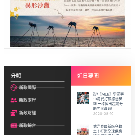
分類
近日要聞
新政國際
影/《MLB》李灝宇
10局代打照樣當英
新政兩岸
雄 一棒揮出超前分
助老虎贏球!
新政財經
2026-08-10
新政綜合
億光泰國新廠今動
土！打造全球供應