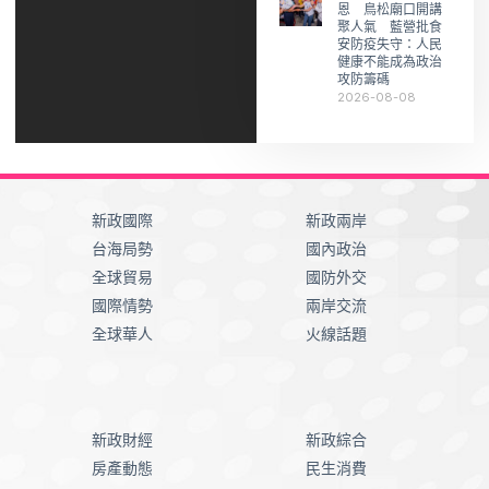
恩 鳥松廟口開講
聚人氣 藍營批食
安防疫失守：人民
健康不能成為政治
攻防籌碼
2026-08-08
新政國際
新政兩岸
台海局勢
國內政治
全球貿易
國防外交
國際情勢
兩岸交流
全球華人
火線話題
新政財經
新政綜合
房產動態
民生消費