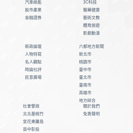
汽車綠能
3C科技
股市產業
醫藥健康
金融證券
藝術文教
體育旅遊
影劇動漫
新政論壇
六都地方新聞
人物特寫
新北市
名人觀點
桃園市
時論社評
臺中市
民意廣場
臺北市
臺南市
高雄市
地方綜合
社會警政
關於我們
北北基桃竹
免責聲明
宜花東離島
苗中彰投