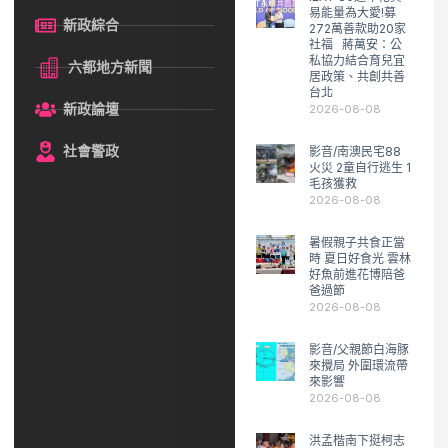
易能量為大愛!募
新政綜合
272萬善款助20家
社福 蔣萬安：公
私協力結合育兒宜
六都地方新聞
居政策、共創共善
台北
新政論壇
2026-08-08
社會警政
影音/南澳民宅88
火災 2童自行逃生 1
毛孩獲救
2026-08-08
暑假親子共食正當
時 夏日好食光 雲林
好魚前進花博陪爸
爸過節
2026-08-08
影音/父親節白海豚
來攪局 外圍環流帶
來影響
2026-08-08
洪孟楷南下挺柯志