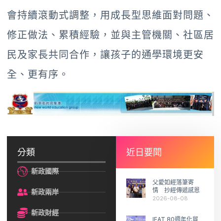
會持續滾動式調整，用成長型思維面對問題、
修正做法、累積經驗，並與主管機關、社區居
民及家長共同合作，讓孩子的通學環境更安
全、更有序。
分類
近日要聞
新政國際
父愛如經落筆寄
情 抄經傳遞感恩
新政兩岸
2026-08-08
新政財經
IEAT 80週年化貿