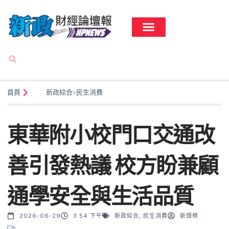
首頁
新政綜合
>
民生消費
東華附小校門口交通改
善引發熱議 校方盼兼顧
通學安全與生活品質
2026-06-29
3:54 下午
新政綜合
,
民生消費
新頭條